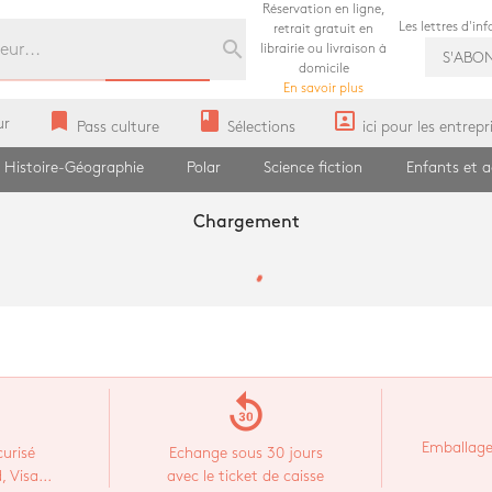
Réservation en ligne,
Les lettres d'in
retrait gratuit en
search
librairie ou livraison à
S'ABO
domicile
En savoir plus
bookmark
book
portrait
ur
Pass culture
Sélections
ici pour les entrepr
Histoire-Géographie
Polar
Science fiction
Enfants et 
Chargement
replay_30
Emballage
urisé
Echange sous 30 jours
 Visa...
avec le ticket de caisse