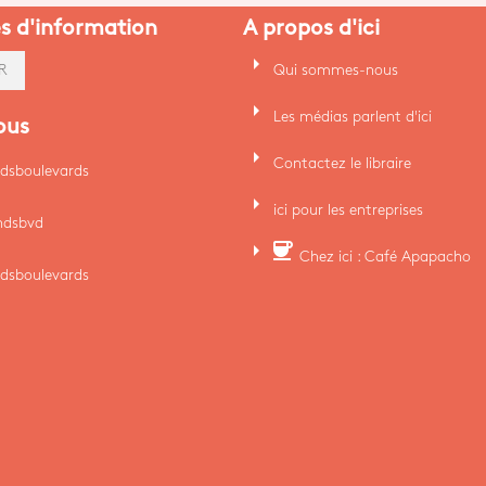
es d'information
A propos d'ici
arrow_right
Qui sommes-nous
R
arrow_right
Les médias parlent d'ici
ous
arrow_right
Contactez le libraire
dsboulevards
arrow_right
ici pour les entreprises
ndsbvd
arrow_right
coffee
Chez ici : Café Apapacho
dsboulevards