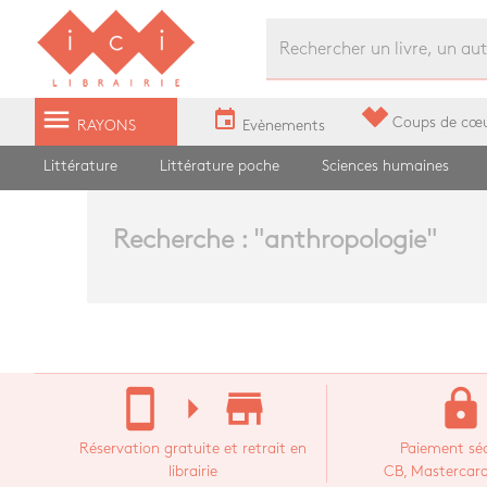
Librairie Ici Grands Boulevards
menu
event
Coups de cœ
RAYONS
Evènements
Littérature
Littérature poche
Sciences humaines
Recherche : "
anthropologie
"
stay_current_portrait
arrow_right
store_mall_directory
lock
Réservation gratuite et retrait en
Paiement séc
librairie
CB, Mastercard,