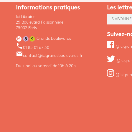
Informations pratiques
Les lettr
Ici Librairie
S'ABONNE
25 Boulevard Poissonnière
75002 Paris
Suivez-n
Grands Boulevards
phone
@icigran
01 85 01 67 30
email
contact@icigrandsboulevards.fr
@icigra
Du lundi au samedi de 10h à 20h
@icigran