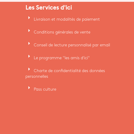
Les Services d'ici
arrow_right
Livraison et modalités de paiement
arrow_right
Conditions générales de vente
arrow_right
Conseil de lecture personnalisé par email
arrow_right
Le programme "les amis d'ici"
arrow_right
Charte de confidentialité des données
personnelles
arrow_right
Pass culture