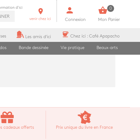
person
shopping_basket
formation d'ici
0
room
NNER
venir chez ici
Connexion
Mon Panier
coffee
ises
Chez ici : Café Apapacho
Les amis d'ici
ados
Bande dessinée
Vie pratique
Beaux-arts
s cadeaux offerts
Prix unique du livre en France