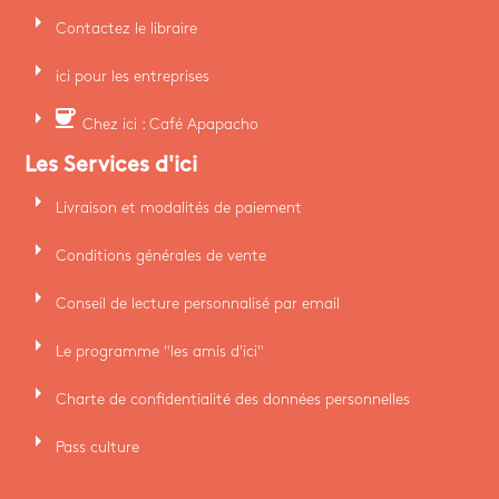
arrow_right
Contactez le libraire
arrow_right
ici pour les entreprises
arrow_right
coffee
Chez ici : Café Apapacho
Les Services d'ici
arrow_right
Livraison et modalités de paiement
arrow_right
Conditions générales de vente
arrow_right
Conseil de lecture personnalisé par email
arrow_right
Le programme "les amis d'ici"
arrow_right
Charte de confidentialité des données personnelles
arrow_right
Pass culture