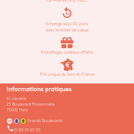
CB, Mastercard, Visa...
replay_30
Echange sous 30 jours
avec le ticket de caisse
Emballages cadeaux offerts
Prix unique du livre en France
Informations pratiques
Ici Librairie
25 Boulevard Poissonnière
75002 Paris
Grands Boulevards
phone
01 85 01 67 30