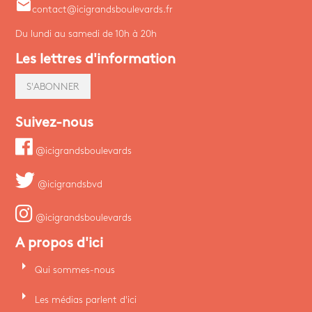
email
contact@icigrandsboulevards.fr
Du lundi au samedi de 10h à 20h
Les lettres d'information
S'ABONNER
Suivez-nous
@icigrandsboulevards
@icigrandsbvd
@icigrandsboulevards
A propos d'ici
arrow_right
Qui sommes-nous
arrow_right
Les médias parlent d'ici