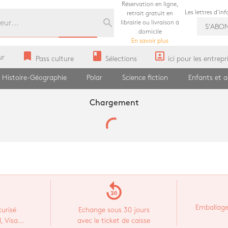
Réservation en ligne,
Les lettres d'in
retrait gratuit en
search
librairie ou livraison à
S'ABO
domicile
En savoir plus
bookmark
book
portrait
ur
Pass culture
Sélections
ici pour les entrepr
Histoire-Géographie
Polar
Science fiction
Enfants et 
Chargement
replay_30
Emballage
urisé
Echange sous 30 jours
 Visa...
avec le ticket de caisse