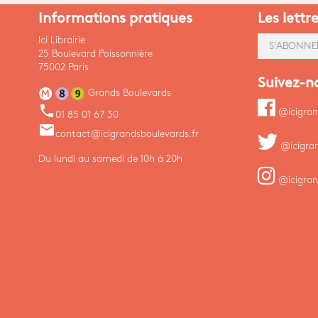
Informations pratiques
Les lettr
Ici Librairie
S'ABONNE
25 Boulevard Poissonnière
75002 Paris
Suivez-n
Grands Boulevards
phone
@icigran
01 85 01 67 30
email
contact@icigrandsboulevards.fr
@icigra
Du lundi au samedi de 10h à 20h
@icigran