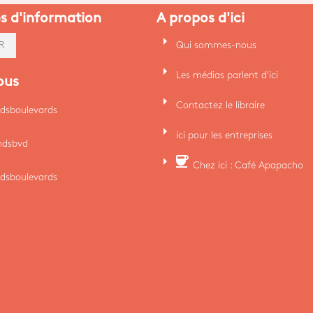
es d'information
A propos d'ici
arrow_right
Qui sommes-nous
R
arrow_right
Les médias parlent d'ici
ous
arrow_right
Contactez le libraire
dsboulevards
arrow_right
ici pour les entreprises
ndsbvd
arrow_right
coffee
Chez ici : Café Apapacho
dsboulevards