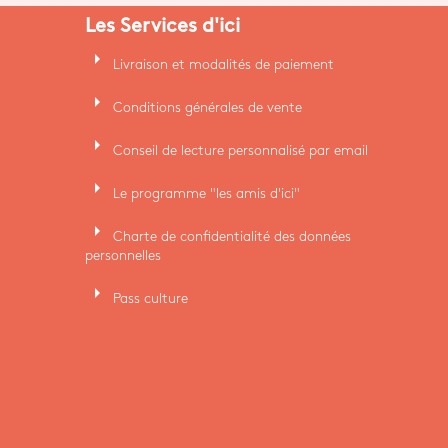
Les Services d'ici
arrow_right
Livraison et modalités de paiement
arrow_right
Conditions générales de vente
arrow_right
Conseil de lecture personnalisé par email
arrow_right
Le programme "les amis d'ici"
arrow_right
Charte de confidentialité des données
personnelles
arrow_right
Pass culture