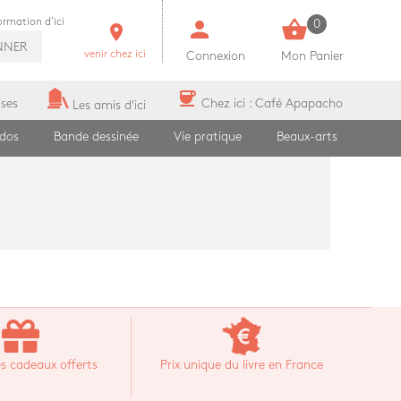
person
shopping_basket
formation d'ici
0
room
NNER
venir chez ici
Connexion
Mon Panier
coffee
ises
Chez ici : Café Apapacho
Les amis d'ici
ados
Bande dessinée
Vie pratique
Beaux-arts
s cadeaux offerts
Prix unique du livre en France