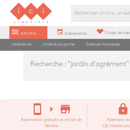
Librairie Ici Grands Boulevards
menu
event
Coups de cœ
RAYONS
Evènements
Littérature
Littérature poche
Sciences humaines
Recherche : "
jardin d'agrément
"
stay_current_portrait
arrow_right
store_mall_directory
lock
Réservation gratuite et retrait en
Paiement séc
librairie
CB, Mastercard,