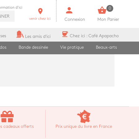
person
shopping_basket
formation d'ici
0
room
NNER
venir chez ici
Connexion
Mon Panier
coffee
ises
Chez ici : Café Apapacho
Les amis d'ici
ados
Bande dessinée
Vie pratique
Beaux-arts
s cadeaux offerts
Prix unique du livre en France