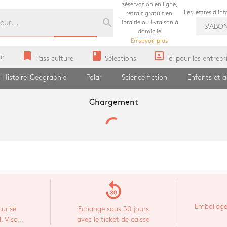
Réservation en ligne,
Les lettres d'in
retrait gratuit en
search
librairie ou livraison à
S'ABO
domicile
En savoir plus
bookmark
book
portrait
ur
Pass culture
Sélections
ici pour les entrepr
Histoire-Géographie
Polar
Science fiction
Enfants et 
Chargement
replay_30
Emballage
urisé
Echange sous 30 jours
 Visa...
avec le ticket de caisse