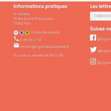
Informations pratiques
Les lettr
Ici Librairie
S'ABONNE
25 Boulevard Poissonnière
75002 Paris
Suivez-n
Grands Boulevards
phone
@icigran
01 85 01 67 30
email
contact@icigrandsboulevards.fr
@icigra
Du lundi au samedi de 10h à 20h
@icigran