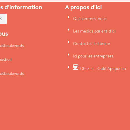
es d'information
A propos d'ici
arrow_right
Qui sommes-nous
R
arrow_right
Les médias parlent d'ici
ous
arrow_right
Contactez le libraire
dsboulevards
arrow_right
ici pour les entreprises
ndsbvd
arrow_right
coffee
Chez ici : Café Apapacho
dsboulevards