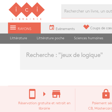
Librairie Ici Grands Boulevards
menu
event
Coups de cœ
RAYONS
Evènements
Littérature
Littérature poche
Sciences humaines
Recherche : "
jeux de logique
"
stay_current_portrait
arrow_right
store_mall_directory
lock
Réservation gratuite et retrait en
Paiement séc
librairie
CB, Mastercard,