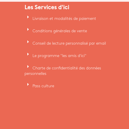
Les Services d'ici
arrow_right
Livraison et modalités de paiement
arrow_right
Conditions générales de vente
arrow_right
Conseil de lecture personnalisé par email
arrow_right
Le programme "les amis d'ici"
arrow_right
Charte de confidentialité des données
personnelles
arrow_right
Pass culture