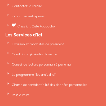
arrow_right
Contactez le libraire
arrow_right
ici pour les entreprises
arrow_right
coffee
Chez ici : Café Apapacho
Les Services d'ici
arrow_right
Livraison et modalités de paiement
arrow_right
Conditions générales de vente
arrow_right
Conseil de lecture personnalisé par email
arrow_right
Le programme "les amis d'ici"
arrow_right
Charte de confidentialité des données personnelles
arrow_right
Pass culture