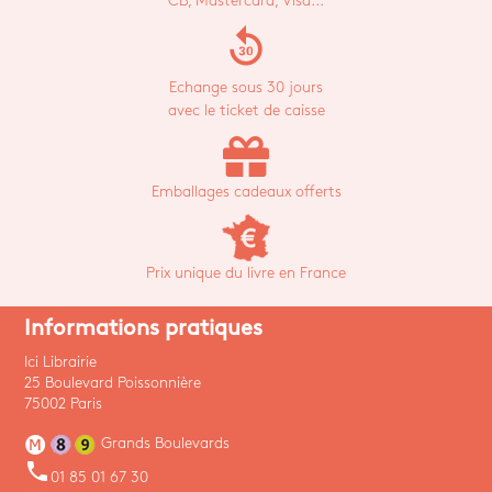
CB, Mastercard, Visa...
replay_30
Echange sous 30 jours
avec le ticket de caisse
Emballages cadeaux offerts
Prix unique du livre en France
Informations pratiques
Ici Librairie
25 Boulevard Poissonnière
75002 Paris
Grands Boulevards
phone
01 85 01 67 30