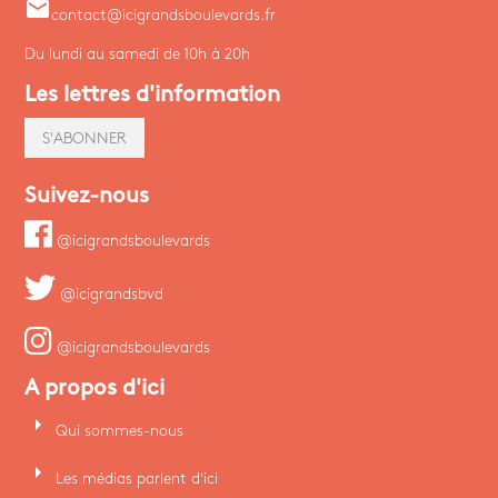
email
contact@icigrandsboulevards.fr
Du lundi au samedi de 10h à 20h
Les lettres d'information
S'ABONNER
Suivez-nous
@icigrandsboulevards
@icigrandsbvd
@icigrandsboulevards
A propos d'ici
arrow_right
Qui sommes-nous
arrow_right
Les médias parlent d'ici