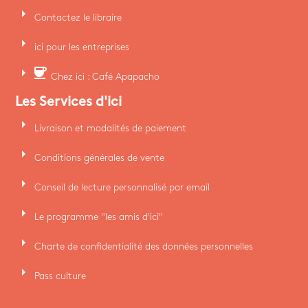
arrow_right
Contactez le libraire
arrow_right
ici pour les entreprises
arrow_right
coffee
Chez ici : Café Apapacho
Les Services d'ici
arrow_right
Livraison et modalités de paiement
arrow_right
Conditions générales de vente
arrow_right
Conseil de lecture personnalisé par email
arrow_right
Le programme "les amis d'ici"
arrow_right
Charte de confidentialité des données personnelles
arrow_right
Pass culture