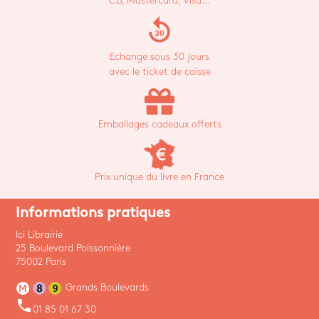
CB, Mastercard, Visa...
replay_30
Echange sous 30 jours
avec le ticket de caisse
Emballages cadeaux offerts
Prix unique du livre en France
Informations pratiques
Ici Librairie
25 Boulevard Poissonnière
75002 Paris
Grands Boulevards
phone
01 85 01 67 30