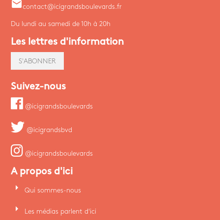
email
contact@icigrandsboulevards.fr
Du lundi au samedi de 10h à 20h
Les lettres d'information
S'ABONNER
Suivez-nous
@icigrandsboulevards
@icigrandsbvd
@icigrandsboulevards
A propos d'ici
arrow_right
Qui sommes-nous
arrow_right
Les médias parlent d'ici