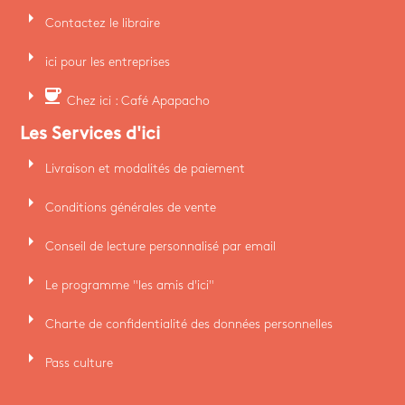
arrow_right
Contactez le libraire
arrow_right
ici pour les entreprises
arrow_right
coffee
Chez ici : Café Apapacho
Les Services d'ici
arrow_right
Livraison et modalités de paiement
arrow_right
Conditions générales de vente
arrow_right
Conseil de lecture personnalisé par email
arrow_right
Le programme "les amis d'ici"
arrow_right
Charte de confidentialité des données personnelles
arrow_right
Pass culture