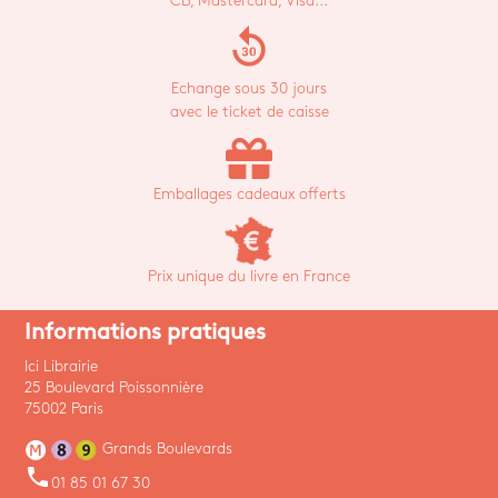
CB, Mastercard, Visa...
replay_30
Echange sous 30 jours
avec le ticket de caisse
Emballages cadeaux offerts
Prix unique du livre en France
Informations pratiques
Ici Librairie
25 Boulevard Poissonnière
75002 Paris
Grands Boulevards
phone
01 85 01 67 30