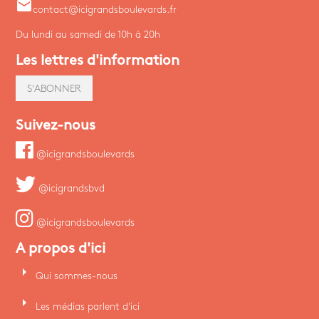
email
contact@icigrandsboulevards.fr
Du lundi au samedi de 10h à 20h
Les lettres d'information
S'ABONNER
Suivez-nous
@icigrandsboulevards
@icigrandsbvd
@icigrandsboulevards
A propos d'ici
arrow_right
Qui sommes-nous
arrow_right
Les médias parlent d'ici