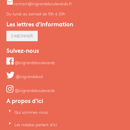
email
contact@icigrandsboulevards.fr
Du lundi au samedi de 10h à 20h
Les lettres d'information
S'ABONNER
Suivez-nous
@icigrandsboulevards
@icigrandsbvd
@icigrandsboulevards
A propos d'ici
arrow_right
Qui sommes-nous
arrow_right
Les médias parlent d'ici