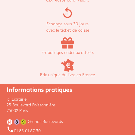
CB, Mastercard, Visa...
replay_30
Echange sous 30 jours
avec le ticket de caisse
Emballages cadeaux offerts
Prix unique du livre en France
Informations pratiques
Ici Librairie
25 Boulevard Poissonnière
75002 Paris
Grands Boulevards
phone
01 85 01 67 30