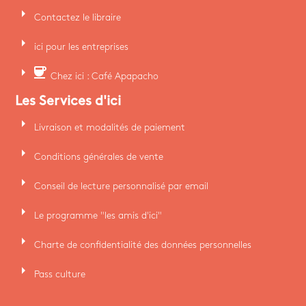
arrow_right
Contactez le libraire
arrow_right
ici pour les entreprises
arrow_right
coffee
Chez ici : Café Apapacho
Les Services d'ici
arrow_right
Livraison et modalités de paiement
arrow_right
Conditions générales de vente
arrow_right
Conseil de lecture personnalisé par email
arrow_right
Le programme "les amis d'ici"
arrow_right
Charte de confidentialité des données personnelles
arrow_right
Pass culture