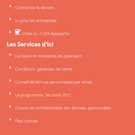
arrow_right
Contactez le libraire
arrow_right
ici pour les entreprises
arrow_right
coffee
Chez ici : Café Apapacho
Les Services d'ici
arrow_right
Livraison et modalités de paiement
arrow_right
Conditions générales de vente
arrow_right
Conseil de lecture personnalisé par email
arrow_right
Le programme "les amis d'ici"
arrow_right
Charte de confidentialité des données personnelles
arrow_right
Pass culture