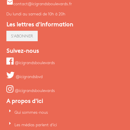
email
contact@icigrandsboulevards.fr
Du lundi au samedi de 10h à 20h
Les lettres d'information
S'ABONNER
Suivez-nous
@icigrandsboulevards
@icigrandsbvd
@icigrandsboulevards
A propos d'ici
arrow_right
Qui sommes-nous
arrow_right
Les médias parlent d'ici