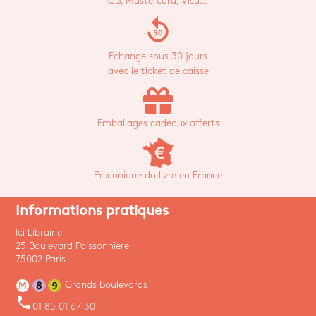
CB, Mastercard, Visa...
replay_30
Echange sous 30 jours
avec le ticket de caisse
Emballages cadeaux offerts
Prix unique du livre en France
Informations pratiques
Ici Librairie
25 Boulevard Poissonnière
75002 Paris
Grands Boulevards
phone
01 85 01 67 30