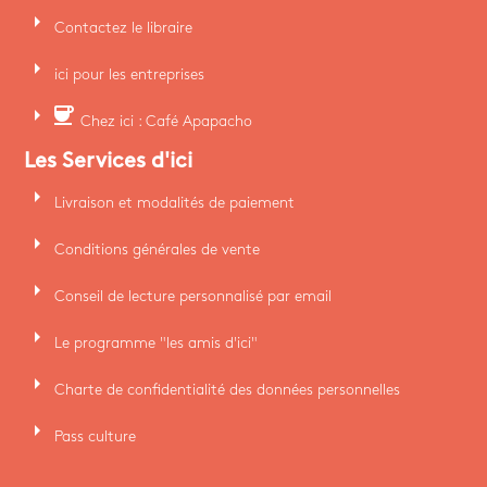
arrow_right
Contactez le libraire
arrow_right
ici pour les entreprises
arrow_right
coffee
Chez ici : Café Apapacho
Les Services d'ici
arrow_right
Livraison et modalités de paiement
arrow_right
Conditions générales de vente
arrow_right
Conseil de lecture personnalisé par email
arrow_right
Le programme "les amis d'ici"
arrow_right
Charte de confidentialité des données personnelles
arrow_right
Pass culture