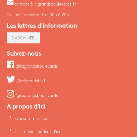
email
contact@icigrandsboulevards.fr
Du lundi au samedi de 10h à 20h
Les lettres d'information
S'ABONNER
Suivez-nous
@icigrandsboulevards
@icigrandsbvd
@icigrandsboulevards
A propos d'ici
arrow_right
Qui sommes-nous
arrow_right
Les médias parlent d'ici