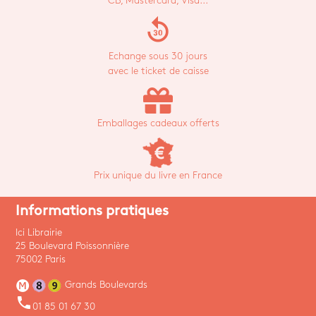
CB, Mastercard, Visa...
replay_30
Echange sous 30 jours
avec le ticket de caisse
Emballages cadeaux offerts
Prix unique du livre en France
Informations pratiques
Ici Librairie
25 Boulevard Poissonnière
75002 Paris
Grands Boulevards
phone
01 85 01 67 30