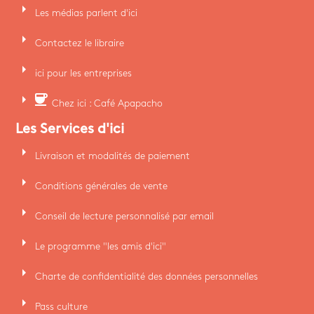
arrow_right
Les médias parlent d'ici
arrow_right
Contactez le libraire
arrow_right
ici pour les entreprises
arrow_right
coffee
Chez ici : Café Apapacho
Les Services d'ici
arrow_right
Livraison et modalités de paiement
arrow_right
Conditions générales de vente
arrow_right
Conseil de lecture personnalisé par email
arrow_right
Le programme "les amis d'ici"
arrow_right
Charte de confidentialité des données personnelles
arrow_right
Pass culture