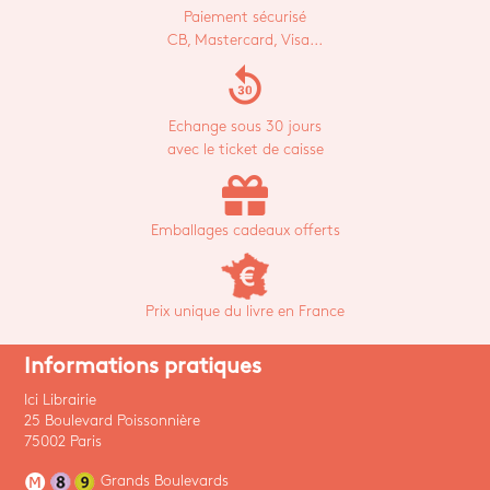
Paiement sécurisé
CB, Mastercard, Visa...
replay_30
Echange sous 30 jours
avec le ticket de caisse
Emballages cadeaux offerts
Prix unique du livre en France
Informations pratiques
Ici Librairie
25 Boulevard Poissonnière
75002 Paris
Grands Boulevards