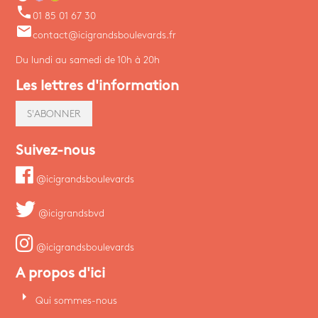
phone
01 85 01 67 30
email
contact@icigrandsboulevards.fr
Du lundi au samedi de 10h à 20h
Les lettres d'information
S'ABONNER
Suivez-nous
@icigrandsboulevards
@icigrandsbvd
@icigrandsboulevards
A propos d'ici
arrow_right
Qui sommes-nous