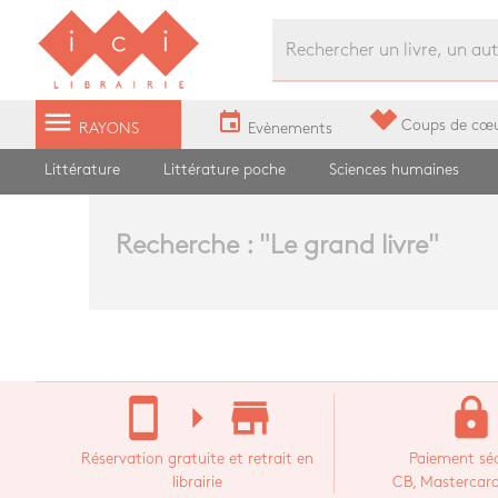
Librairie Ici Grands Boulevards
menu
event
Coups de cœ
RAYONS
Evènements
Littérature
Littérature poche
Sciences humaines
Recherche : "
Le grand livre
"
stay_current_portrait
arrow_right
store_mall_directory
lock
Réservation gratuite et retrait en
Paiement séc
librairie
CB, Mastercard,