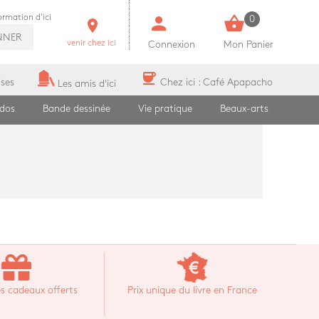
person
shopping_basket
formation d'ici
0
room
NNER
venir chez ici
Connexion
Mon Panier
coffee
ises
Chez ici : Café Apapacho
Les amis d'ici
ados
Bande dessinée
Vie pratique
Beaux-arts
s cadeaux offerts
Prix unique du livre en France