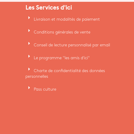
Les Services d'ici
arrow_right
Livraison et modalités de paiement
arrow_right
Conditions générales de vente
arrow_right
Conseil de lecture personnalisé par email
arrow_right
Le programme "les amis d'ici"
arrow_right
Charte de confidentialité des données
personnelles
arrow_right
Pass culture