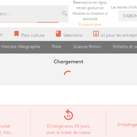
Réservation en ligne,
Les lettres d'in
retrait gratuit en
search
librairie ou livraison à
S'ABO
domicile
En savoir plus
bookmark
book
portrait
ur
Pass culture
Sélections
ici pour les entrepr
Histoire-Géographie
Polar
Science fiction
Enfants et 
Chargement
replay_30
Emballage
urisé
Echange sous 30 jours
 Visa...
avec le ticket de caisse