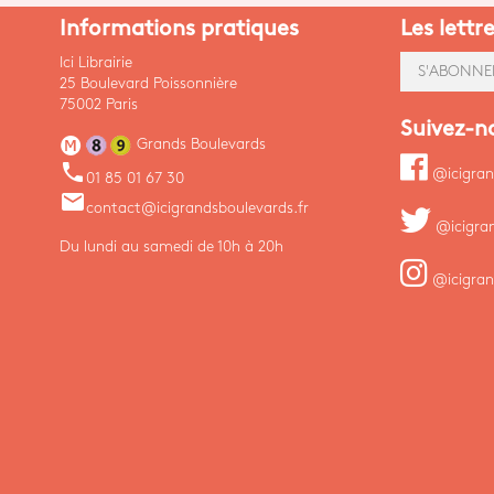
Informations pratiques
Les lettr
Ici Librairie
S'ABONNE
25 Boulevard Poissonnière
75002 Paris
Suivez-n
Grands Boulevards
phone
@icigran
01 85 01 67 30
email
contact@icigrandsboulevards.fr
@icigra
Du lundi au samedi de 10h à 20h
@icigran