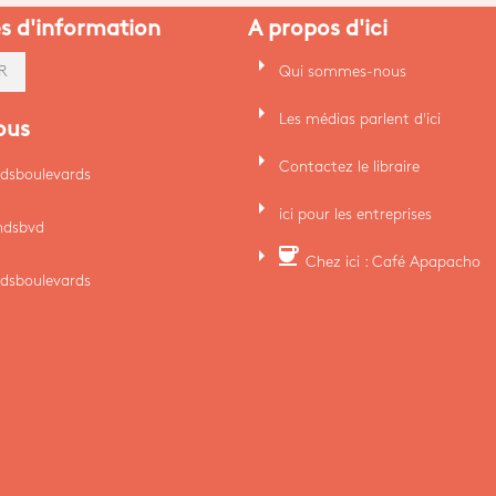
es d'information
A propos d'ici
arrow_right
Qui sommes-nous
R
arrow_right
Les médias parlent d'ici
ous
arrow_right
Contactez le libraire
dsboulevards
arrow_right
ici pour les entreprises
ndsbvd
arrow_right
coffee
Chez ici : Café Apapacho
dsboulevards