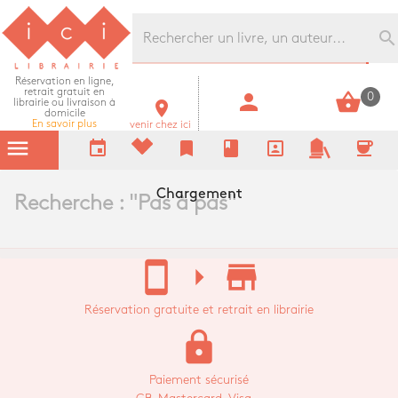
Librairie Ici Grands Boulevards
search
Réservation en ligne,
retrait gratuit en
person
shopping_basket
0
librairie ou livraison à
room
domicile
En savoir plus
venir chez ici
menu
event
bookmark
book
portrait
coffee
Chargement
Recherche : "
Pas à pas
"
stay_current_portrait
arrow_right
store_mall_directory
Réservation gratuite et retrait en librairie
lock
Paiement sécurisé