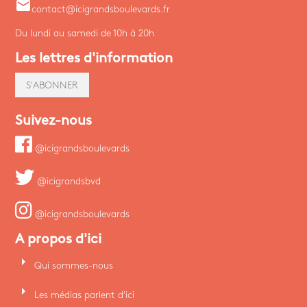
email
contact@icigrandsboulevards.fr
Du lundi au samedi de 10h à 20h
Les lettres d'information
S'ABONNER
Suivez-nous
@icigrandsboulevards
@icigrandsbvd
@icigrandsboulevards
A propos d'ici
arrow_right
Qui sommes-nous
arrow_right
Les médias parlent d'ici