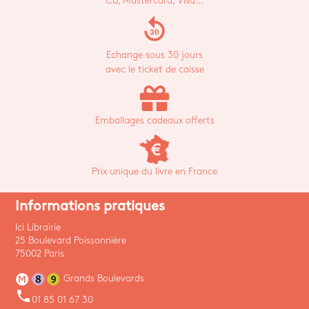
CB, Mastercard, Visa...
replay_30
Echange sous 30 jours
avec le ticket de caisse
Emballages cadeaux offerts
Prix unique du livre en France
Informations pratiques
Ici Librairie
25 Boulevard Poissonnière
75002 Paris
Grands Boulevards
phone
01 85 01 67 30