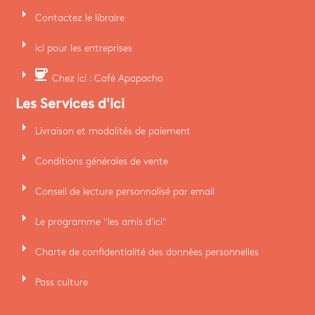
arrow_right
Contactez le libraire
arrow_right
ici pour les entreprises
arrow_right
coffee
Chez ici : Café Apapacho
Les Services d'ici
arrow_right
Livraison et modalités de paiement
arrow_right
Conditions générales de vente
arrow_right
Conseil de lecture personnalisé par email
arrow_right
Le programme "les amis d'ici"
arrow_right
Charte de confidentialité des données personnelles
arrow_right
Pass culture