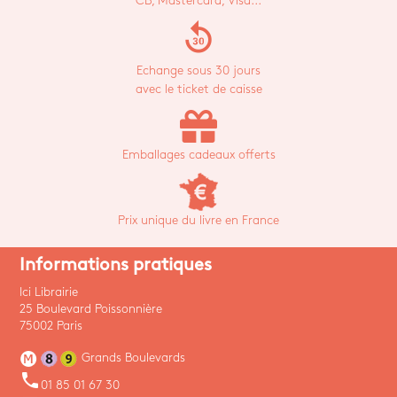
CB, Mastercard, Visa...
replay_30
Echange sous 30 jours
avec le ticket de caisse
Emballages cadeaux offerts
Prix unique du livre en France
Informations pratiques
Ici Librairie
25 Boulevard Poissonnière
75002 Paris
Grands Boulevards
phone
01 85 01 67 30