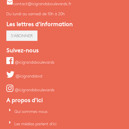
email
contact@icigrandsboulevards.fr
Du lundi au samedi de 10h à 20h
Les lettres d'information
S'ABONNER
Suivez-nous
@icigrandsboulevards
@icigrandsbvd
@icigrandsboulevards
A propos d'ici
arrow_right
Qui sommes-nous
arrow_right
Les médias parlent d'ici