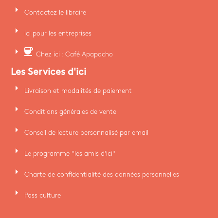
arrow_right
Contactez le libraire
arrow_right
ici pour les entreprises
arrow_right
coffee
Chez ici : Café Apapacho
Les Services d'ici
arrow_right
Livraison et modalités de paiement
arrow_right
Conditions générales de vente
arrow_right
Conseil de lecture personnalisé par email
arrow_right
Le programme "les amis d'ici"
arrow_right
Charte de confidentialité des données personnelles
arrow_right
Pass culture