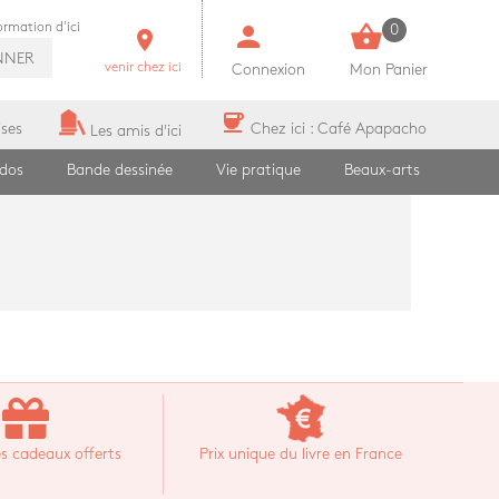
person
shopping_basket
formation d'ici
0
room
NNER
venir chez ici
Connexion
Mon Panier
coffee
ises
Chez ici : Café Apapacho
Les amis d'ici
ados
Bande dessinée
Vie pratique
Beaux-arts
s cadeaux offerts
Prix unique du livre en France