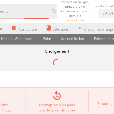
Réservation en ligne,
Les lettres d'in
retrait gratuit en
search
librairie ou livraison à
S'ABO
domicile
En savoir plus
bookmark
book
portrait
ur
Pass culture
Sélections
ici pour les entrepr
Histoire-Géographie
Polar
Science fiction
Enfants et 
Chargement
replay_30
Emballage
urisé
Echange sous 30 jours
 Visa...
avec le ticket de caisse