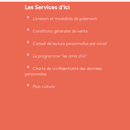
Les Services d'ici
arrow_right
Livraison et modalités de paiement
arrow_right
Conditions générales de vente
arrow_right
Conseil de lecture personnalisé par email
arrow_right
Le programme "les amis d'ici"
arrow_right
Charte de confidentialité des données
personnelles
arrow_right
Pass culture