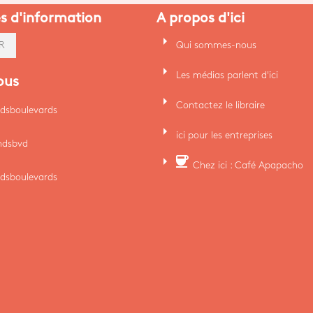
es d'information
A propos d'ici
arrow_right
Qui sommes-nous
R
arrow_right
Les médias parlent d'ici
ous
arrow_right
Contactez le libraire
dsboulevards
arrow_right
ici pour les entreprises
ndsbvd
arrow_right
coffee
Chez ici : Café Apapacho
dsboulevards