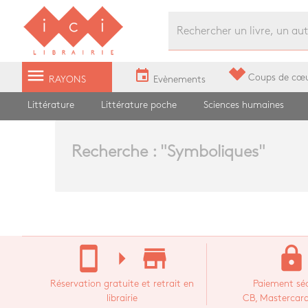
Librairie Ici Grands Boulevards
menu
event
Coups de cœ
RAYONS
Evènements
Littérature
Littérature poche
Sciences humaines
Recherche : "
Symboliques
"
stay_current_portrait
arrow_right
store_mall_directory
lock
Réservation gratuite et retrait en
Paiement séc
librairie
CB, Mastercard,