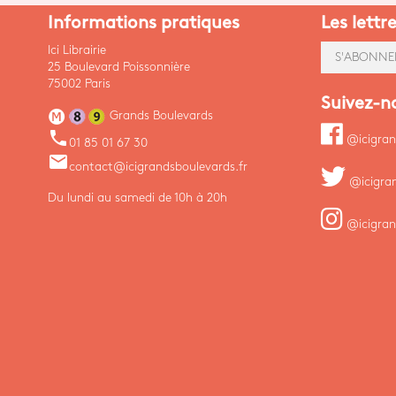
Informations pratiques
Les lettr
Ici Librairie
S'ABONNE
25 Boulevard Poissonnière
75002 Paris
Suivez-n
Grands Boulevards
phone
@icigran
01 85 01 67 30
email
contact@icigrandsboulevards.fr
@icigra
Du lundi au samedi de 10h à 20h
@icigran