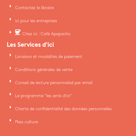
arrow_right
Contactez le libraire
arrow_right
ici pour les entreprises
arrow_right
coffee
Chez ici : Café Apapacho
Les Services d'ici
arrow_right
Livraison et modalités de paiement
arrow_right
Conditions générales de vente
arrow_right
Conseil de lecture personnalisé par email
arrow_right
Le programme "les amis d'ici"
arrow_right
Charte de confidentialité des données personnelles
arrow_right
Pass culture