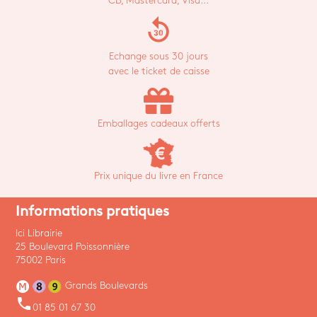
CB, Mastercard, Visa...
replay_30
Echange sous 30 jours
avec le ticket de caisse
Emballages cadeaux offerts
Prix unique du livre en France
Informations pratiques
Ici Librairie
25 Boulevard Poissonnière
75002 Paris
Grands Boulevards
phone
01 85 01 67 30