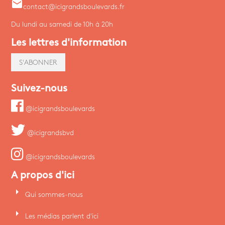
email
contact@icigrandsboulevards.fr
Du lundi au samedi de 10h à 20h
Les lettres d'information
S'ABONNER
Suivez-nous
@icigrandsboulevards
@icigrandsbvd
@icigrandsboulevards
A propos d'ici
arrow_right
Qui sommes-nous
arrow_right
Les médias parlent d'ici