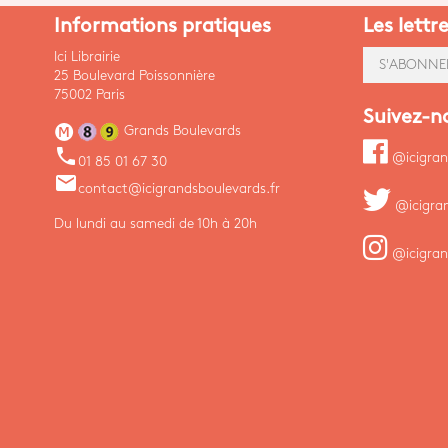
Informations pratiques
Les lettr
Ici Librairie
S'ABONNE
25 Boulevard Poissonnière
75002 Paris
Suivez-n
Grands Boulevards
phone
@icigran
01 85 01 67 30
email
contact@icigrandsboulevards.fr
@icigra
Du lundi au samedi de 10h à 20h
@icigran