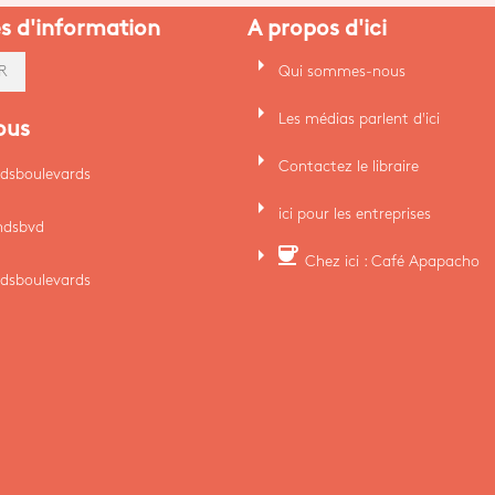
es d'information
A propos d'ici
arrow_right
Qui sommes-nous
R
arrow_right
Les médias parlent d'ici
ous
arrow_right
Contactez le libraire
dsboulevards
arrow_right
ici pour les entreprises
ndsbvd
arrow_right
coffee
Chez ici : Café Apapacho
dsboulevards