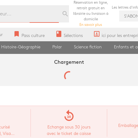
Réservation en ligne,
Les lettres d'in
retrait gratuit en
search
librairie ou livraison à
S'ABO
domicile
En savoir plus
bookmark
book
portrait
ur
Pass culture
Sélections
ici pour les entrepr
Histoire-Géographie
Polar
Science fiction
Enfants et 
Chargement
replay_30
Emballage
urisé
Echange sous 30 jours
 Visa...
avec le ticket de caisse