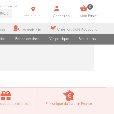
person
shopping_basket
formation d'ici
0
room
NNER
venir chez ici
Connexion
Mon Panier
coffee
ises
Chez ici : Café Apapacho
Les amis d'ici
ados
Bande dessinée
Vie pratique
Beaux-arts
s cadeaux offerts
Prix unique du livre en France