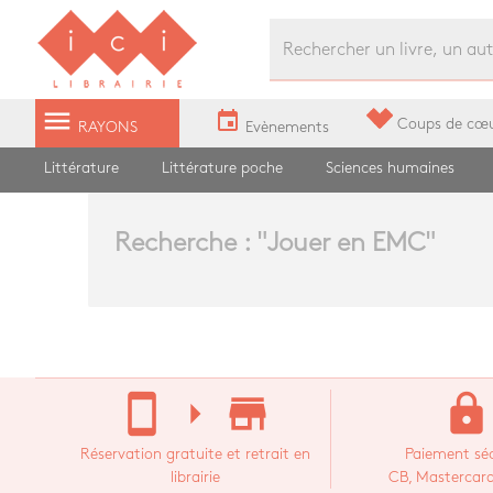
Librairie Ici Grands Boulevards
menu
event
Coups de cœ
RAYONS
Evènements
Littérature
Littérature poche
Sciences humaines
Recherche : "
Jouer en EMC
"
stay_current_portrait
arrow_right
store_mall_directory
lock
Réservation gratuite et retrait en
Paiement séc
librairie
CB, Mastercard,