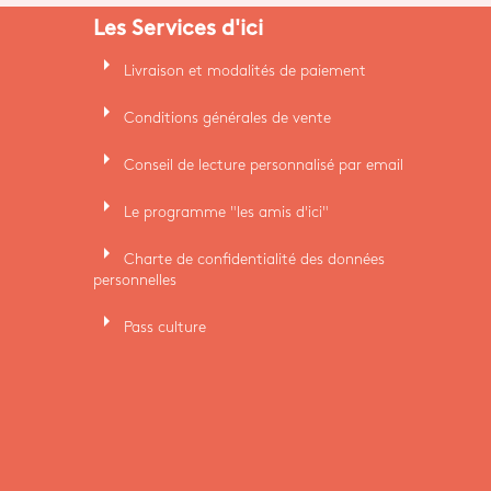
Les Services d'ici
arrow_right
Livraison et modalités de paiement
arrow_right
Conditions générales de vente
arrow_right
Conseil de lecture personnalisé par email
arrow_right
Le programme "les amis d'ici"
arrow_right
Charte de confidentialité des données
personnelles
arrow_right
Pass culture