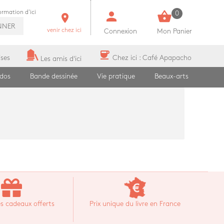
person
shopping_basket
formation d'ici
0
room
NNER
venir chez ici
Connexion
Mon Panier
coffee
ises
Chez ici : Café Apapacho
Les amis d'ici
ados
Bande dessinée
Vie pratique
Beaux-arts
s cadeaux offerts
Prix unique du livre en France