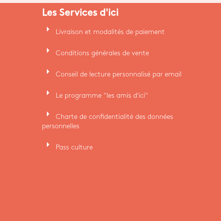
Les Services d'ici
arrow_right
Livraison et modalités de paiement
arrow_right
Conditions générales de vente
arrow_right
Conseil de lecture personnalisé par email
arrow_right
Le programme "les amis d'ici"
arrow_right
Charte de confidentialité des données
personnelles
arrow_right
Pass culture