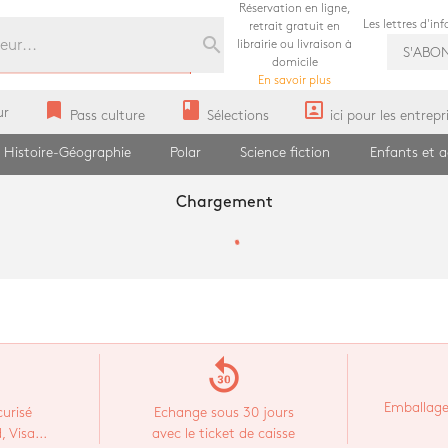
Réservation en ligne,
Les lettres d'in
retrait gratuit en
search
librairie ou livraison à
S'ABO
domicile
En savoir plus
bookmark
book
portrait
ur
Pass culture
Sélections
ici pour les entrepr
Histoire-Géographie
Polar
Science fiction
Enfants et 
Chargement
replay_30
Emballage
urisé
Echange sous 30 jours
 Visa...
avec le ticket de caisse