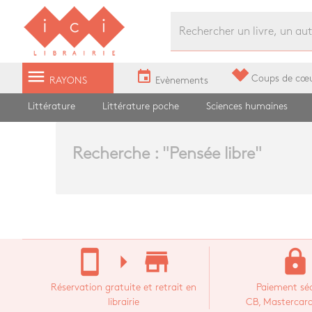
Librairie Ici Grands Boulevards
menu
event
Coups de cœ
RAYONS
Evènements
Littérature
Littérature poche
Sciences humaines
Recherche : "
Pensée libre
"
stay_current_portrait
arrow_right
store_mall_directory
lock
Réservation gratuite et retrait en
Paiement séc
librairie
CB, Mastercard,