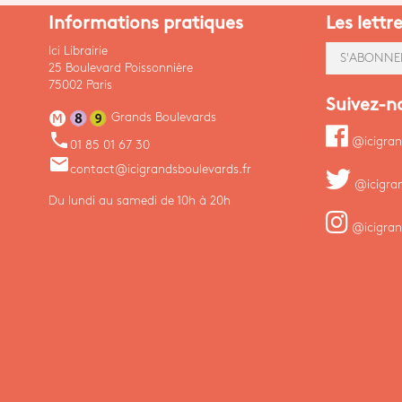
Informations pratiques
Les lettr
Ici Librairie
S'ABONNE
25 Boulevard Poissonnière
75002 Paris
Suivez-n
Grands Boulevards
phone
@icigran
01 85 01 67 30
email
contact@icigrandsboulevards.fr
@icigra
Du lundi au samedi de 10h à 20h
@icigran