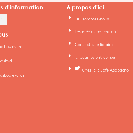
es d'information
A propos d'ici
arrow_right
Qui sommes-nous
R
arrow_right
Les médias parlent d'ici
ous
arrow_right
Contactez le libraire
dsboulevards
arrow_right
ici pour les entreprises
ndsbvd
arrow_right
coffee
Chez ici : Café Apapacho
dsboulevards