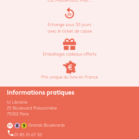
CB, Mastercard, Visa...
replay_30
Echange sous 30 jours
avec le ticket de caisse
Emballages cadeaux offerts
Prix unique du livre en France
Informations pratiques
Ici Librairie
25 Boulevard Poissonnière
75002 Paris
Grands Boulevards
phone
01 85 01 67 30