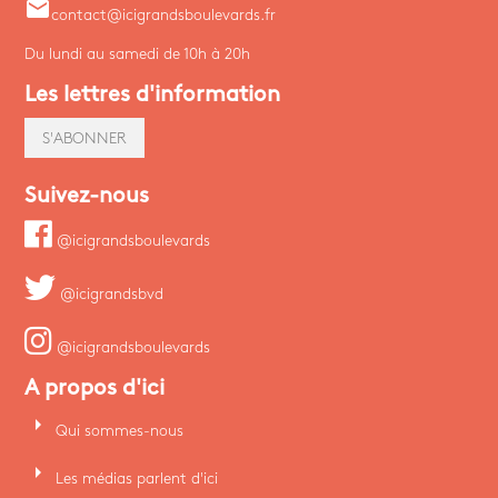
email
contact@icigrandsboulevards.fr
Du lundi au samedi de 10h à 20h
Les lettres d'information
S'ABONNER
Suivez-nous
@icigrandsboulevards
@icigrandsbvd
@icigrandsboulevards
A propos d'ici
arrow_right
Qui sommes-nous
arrow_right
Les médias parlent d'ici