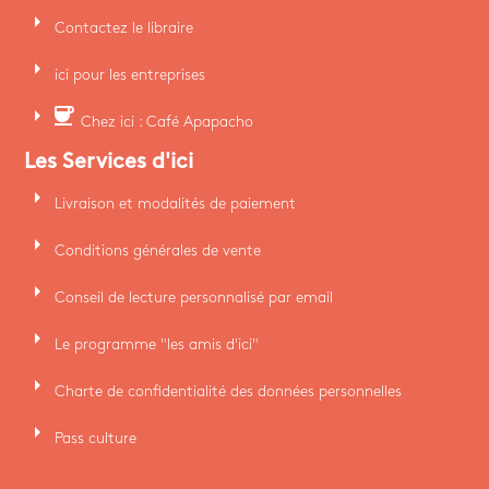
arrow_right
Contactez le libraire
arrow_right
ici pour les entreprises
arrow_right
coffee
Chez ici : Café Apapacho
Les Services d'ici
arrow_right
Livraison et modalités de paiement
arrow_right
Conditions générales de vente
arrow_right
Conseil de lecture personnalisé par email
arrow_right
Le programme "les amis d'ici"
arrow_right
Charte de confidentialité des données personnelles
arrow_right
Pass culture