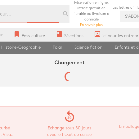
Réservation en ligne,
Les lettres d'in
retrait gratuit en
search
librairie ou livraison à
S'ABO
domicile
En savoir plus
bookmark
book
portrait
ur
Pass culture
Sélections
ici pour les entrepr
Histoire-Géographie
Polar
Science fiction
Enfants et 
Chargement
replay_30
Emballage
urisé
Echange sous 30 jours
 Visa...
avec le ticket de caisse