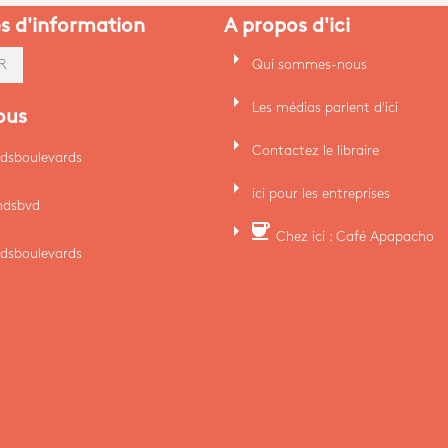
es d'information
A propos d'ici
arrow_right
Qui sommes-nous
R
arrow_right
Les médias parlent d'ici
ous
arrow_right
Contactez le libraire
dsboulevards
arrow_right
ici pour les entreprises
ndsbvd
arrow_right
coffee
Chez ici : Café Apapacho
dsboulevards