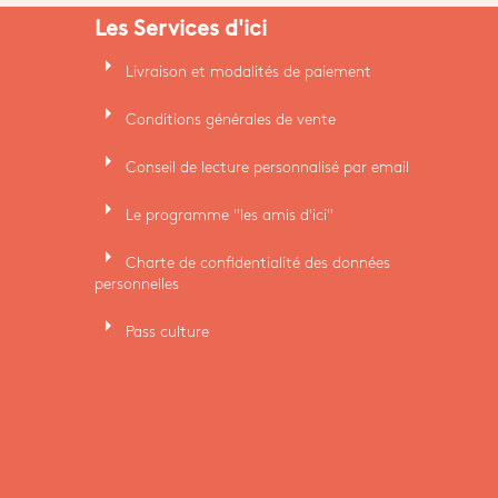
Les Services d'ici
arrow_right
Livraison et modalités de paiement
arrow_right
Conditions générales de vente
arrow_right
Conseil de lecture personnalisé par email
arrow_right
Le programme "les amis d'ici"
arrow_right
Charte de confidentialité des données
personnelles
arrow_right
Pass culture