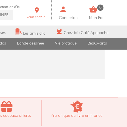
person
shopping_basket
formation d'ici
0
room
NNER
venir chez ici
Connexion
Mon Panier
coffee
ises
Chez ici : Café Apapacho
Les amis d'ici
ados
Bande dessinée
Vie pratique
Beaux-arts
s cadeaux offerts
Prix unique du livre en France