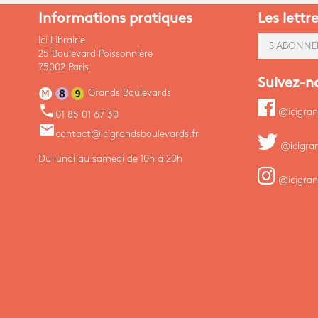
Informations pratiques
Les lettr
Ici Librairie
S'ABONNE
25 Boulevard Poissonnière
75002 Paris
Suivez-n
Grands Boulevards
phone
@icigran
01 85 01 67 30
email
contact@icigrandsboulevards.fr
@icigra
Du lundi au samedi de 10h à 20h
@icigran