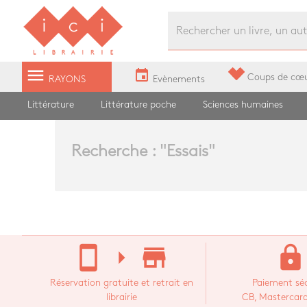
Librairie Ici Grands Boulevards
menu
event
Coups de cœ
RAYONS
Evènements
Littérature
Littérature poche
Sciences humaines
Recherche : "
Essais
"
stay_current_portrait
arrow_right
store_mall_directory
lock
Réservation gratuite et retrait en
Paiement séc
librairie
CB, Mastercard,