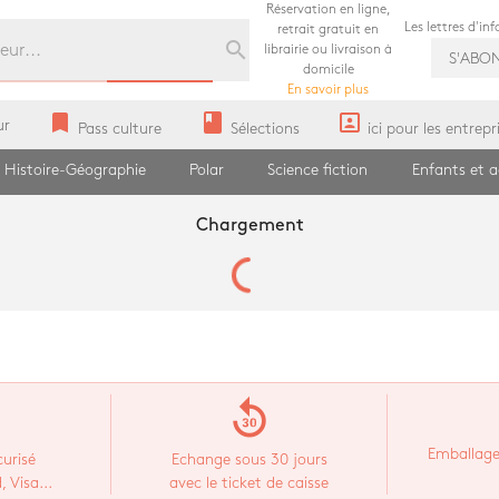
Réservation en ligne,
Les lettres d'in
retrait gratuit en
search
librairie ou livraison à
S'ABO
domicile
En savoir plus
bookmark
book
portrait
ur
Pass culture
Sélections
ici pour les entrepr
Histoire-Géographie
Polar
Science fiction
Enfants et 
Chargement
replay_30
Emballage
urisé
Echange sous 30 jours
 Visa...
avec le ticket de caisse