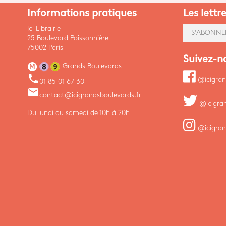
Informations pratiques
Les lettr
Ici Librairie
S'ABONNE
25 Boulevard Poissonnière
75002 Paris
Suivez-n
Grands Boulevards
phone
@icigran
01 85 01 67 30
email
contact@icigrandsboulevards.fr
@icigra
Du lundi au samedi de 10h à 20h
@icigran