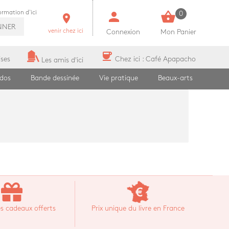
person
shopping_basket
formation d'ici
0
room
NNER
venir chez ici
Connexion
Mon Panier
coffee
ises
Chez ici : Café Apapacho
Les amis d'ici
ados
Bande dessinée
Vie pratique
Beaux-arts
s cadeaux offerts
Prix unique du livre en France