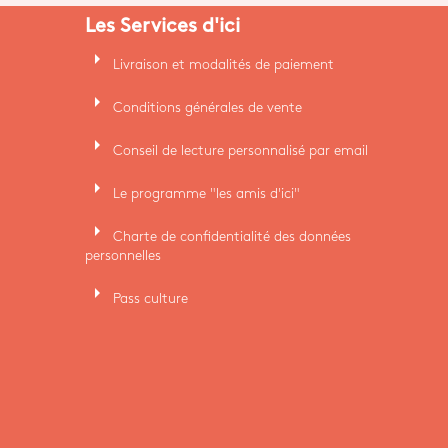
Les Services d'ici
arrow_right
Livraison et modalités de paiement
arrow_right
Conditions générales de vente
arrow_right
Conseil de lecture personnalisé par email
arrow_right
Le programme "les amis d'ici"
arrow_right
Charte de confidentialité des données
personnelles
arrow_right
Pass culture