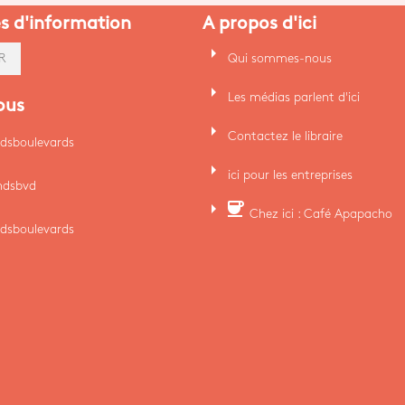
es d'information
A propos d'ici
arrow_right
Qui sommes-nous
R
arrow_right
Les médias parlent d'ici
ous
arrow_right
Contactez le libraire
dsboulevards
arrow_right
ici pour les entreprises
ndsbvd
arrow_right
coffee
Chez ici : Café Apapacho
dsboulevards