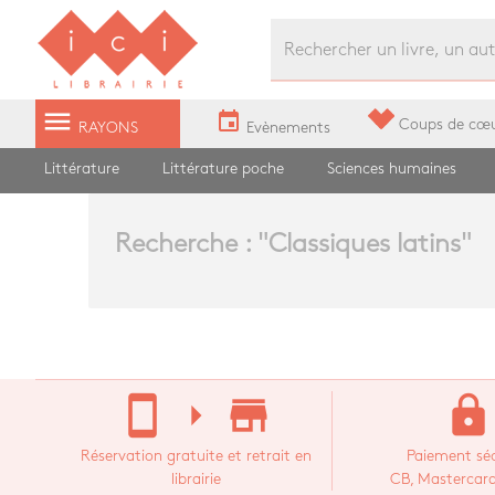
Librairie Ici Grands Boulevards
menu
event
Coups de cœ
RAYONS
Evènements
Littérature
Littérature poche
Sciences humaines
Recherche : "
Classiques latins
"
stay_current_portrait
arrow_right
store_mall_directory
lock
Réservation gratuite et retrait en
Paiement séc
librairie
CB, Mastercard,