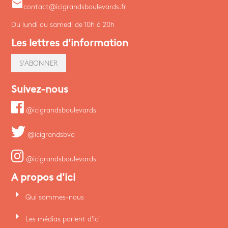
email
contact@icigrandsboulevards.fr
Du lundi au samedi de 10h à 20h
Les lettres d'information
S'ABONNER
Suivez-nous
@icigrandsboulevards
@icigrandsbvd
@icigrandsboulevards
A propos d'ici
arrow_right
Qui sommes-nous
arrow_right
Les médias parlent d'ici