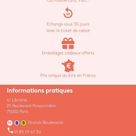
CB, Mastercard, Visa...
replay_30
Echange sous 30 jours
avec le ticket de caisse
Emballages cadeaux offerts
Prix unique du livre en France
Informations pratiques
Ici Librairie
25 Boulevard Poissonnière
75002 Paris
Grands Boulevards
phone
01 85 01 67 30