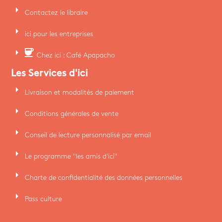
arrow_right
Contactez le libraire
arrow_right
ici pour les entreprises
arrow_right
coffee
Chez ici : Café Apapacho
Les Services d'ici
arrow_right
Livraison et modalités de paiement
arrow_right
Conditions générales de vente
arrow_right
Conseil de lecture personnalisé par email
arrow_right
Le programme "les amis d'ici"
arrow_right
Charte de confidentialité des données personnelles
arrow_right
Pass culture