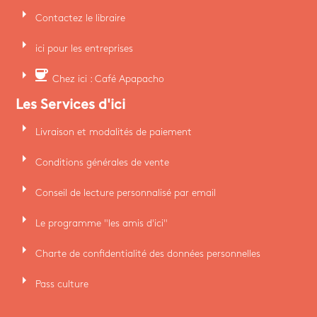
arrow_right
Contactez le libraire
arrow_right
ici pour les entreprises
arrow_right
coffee
Chez ici : Café Apapacho
Les Services d'ici
arrow_right
Livraison et modalités de paiement
arrow_right
Conditions générales de vente
arrow_right
Conseil de lecture personnalisé par email
arrow_right
Le programme "les amis d'ici"
arrow_right
Charte de confidentialité des données personnelles
arrow_right
Pass culture