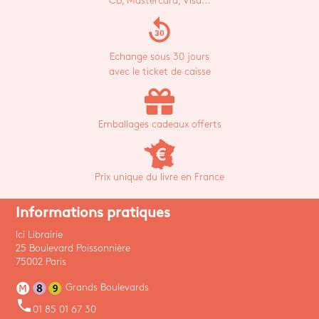
CB, Mastercard, Visa...
replay_30
Echange sous 30 jours
avec le ticket de caisse
Emballages cadeaux offerts
Prix unique du livre en France
Informations pratiques
Ici Librairie
25 Boulevard Poissonnière
75002 Paris
Grands Boulevards
phone
01 85 01 67 30