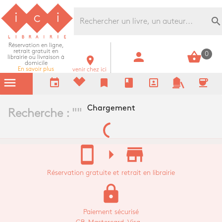
Librairie Ici Grands Boulevards
search
Réservation en ligne,
retrait gratuit en
person
shopping_basket
0
librairie ou livraison à
room
domicile
En savoir plus
venir chez ici
menu
event
bookmark
book
portrait
coffee
Chargement
Recherche : "
"
stay_current_portrait
arrow_right
store_mall_directory
Réservation gratuite et retrait en librairie
lock
Paiement sécurisé