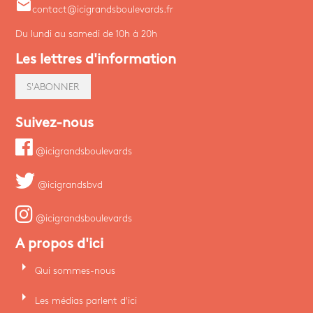
email
contact@icigrandsboulevards.fr
Du lundi au samedi de 10h à 20h
Les lettres d'information
S'ABONNER
Suivez-nous
@icigrandsboulevards
@icigrandsbvd
@icigrandsboulevards
A propos d'ici
arrow_right
Qui sommes-nous
arrow_right
Les médias parlent d'ici