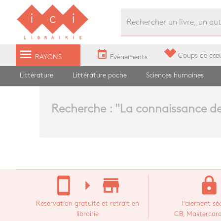
Librairie Ici Grands Boulevards
menu
event
Coups de cœ
RAYONS
Evènements
Littérature
Littérature poche
Sciences humaines
Recherche : "
La connaissance de
stay_current_portrait
arrow_right
store_mall_directory
lock
Réservation gratuite et retrait en
Paiement séc
librairie
CB, Mastercard,