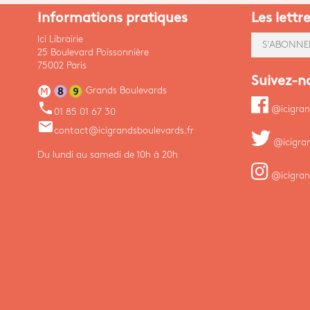
Informations pratiques
Les lettr
Ici Librairie
S'ABONNE
25 Boulevard Poissonnière
75002 Paris
Suivez-n
Grands Boulevards
phone
@icigran
01 85 01 67 30
email
contact@icigrandsboulevards.fr
@icigra
Du lundi au samedi de 10h à 20h
@icigran