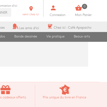
person
shopping_basket
formation d'ici
0
room
NNER
venir chez ici
Connexion
Mon Panier
coffee
ises
Chez ici : Café Apapacho
Les amis d'ici
ados
Bande dessinée
Vie pratique
Beaux-arts
s cadeaux offerts
Prix unique du livre en France