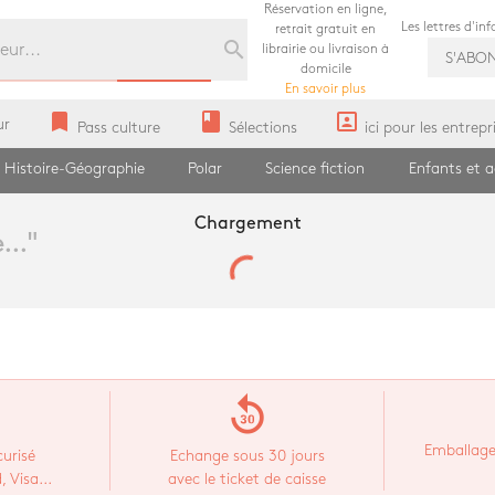
Réservation en ligne,
Les lettres d'in
retrait gratuit en
search
librairie ou livraison à
S'ABO
domicile
En savoir plus
bookmark
book
portrait
ur
Pass culture
Sélections
ici pour les entrepr
Histoire-Géographie
Polar
Science fiction
Enfants et 
Chargement
...
"
replay_30
Emballage
urisé
Echange sous 30 jours
 Visa...
avec le ticket de caisse