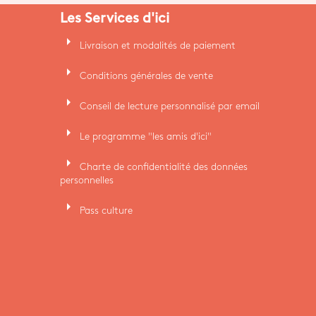
Les Services d'ici
arrow_right
Livraison et modalités de paiement
arrow_right
Conditions générales de vente
arrow_right
Conseil de lecture personnalisé par email
arrow_right
Le programme "les amis d'ici"
arrow_right
Charte de confidentialité des données
personnelles
arrow_right
Pass culture