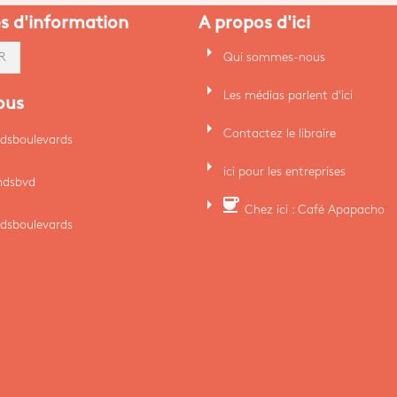
es d'information
A propos d'ici
arrow_right
Qui sommes-nous
R
arrow_right
Les médias parlent d'ici
ous
arrow_right
Contactez le libraire
dsboulevards
arrow_right
ici pour les entreprises
ndsbvd
arrow_right
coffee
Chez ici : Café Apapacho
dsboulevards