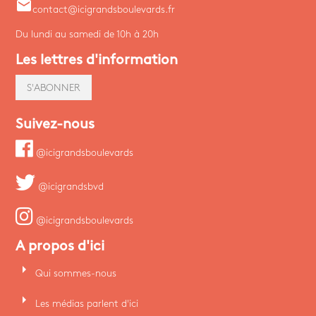
email
contact@icigrandsboulevards.fr
Du lundi au samedi de 10h à 20h
Les lettres d'information
S'ABONNER
Suivez-nous
@icigrandsboulevards
@icigrandsbvd
@icigrandsboulevards
A propos d'ici
arrow_right
Qui sommes-nous
arrow_right
Les médias parlent d'ici