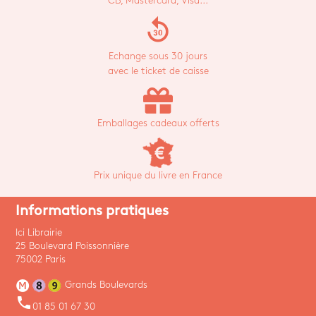
CB, Mastercard, Visa...
replay_30
Echange sous 30 jours
avec le ticket de caisse
Emballages cadeaux offerts
Prix unique du livre en France
Informations pratiques
Ici Librairie
25 Boulevard Poissonnière
75002 Paris
Grands Boulevards
phone
01 85 01 67 30