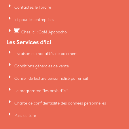
arrow_right
Contactez le libraire
arrow_right
ici pour les entreprises
arrow_right
coffee
Chez ici : Café Apapacho
Les Services d'ici
arrow_right
Livraison et modalités de paiement
arrow_right
Conditions générales de vente
arrow_right
Conseil de lecture personnalisé par email
arrow_right
Le programme "les amis d'ici"
arrow_right
Charte de confidentialité des données personnelles
arrow_right
Pass culture