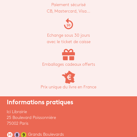
Paiement sécurisé
CB, Mastercard, Visa...
replay_30
Echange sous 30 jours
avec le ticket de caisse
Emballages cadeaux offerts
Prix unique du livre en France
Informations pratiques
Ici Librairie
25 Boulevard Poissonnière
75002 Paris
Grands Boulevards