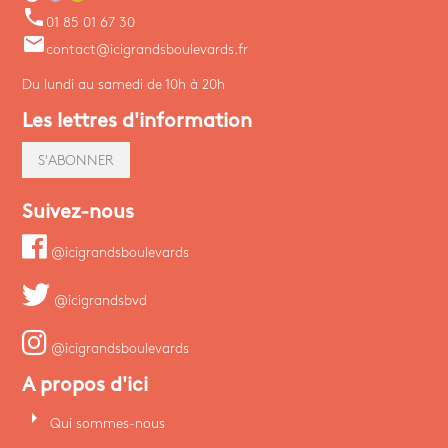
phone
01 85 01 67 30
email
contact@icigrandsboulevards.fr
Du lundi au samedi de 10h à 20h
Les lettres d'information
S'ABONNER
Suivez-nous
@icigrandsboulevards
@icigrandsbvd
@icigrandsboulevards
A propos d'ici
arrow_right
Qui sommes-nous