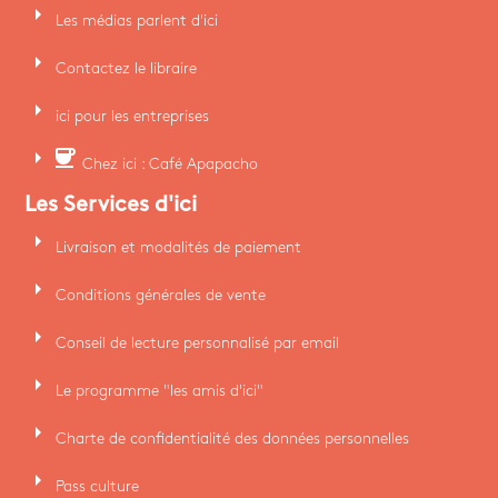
arrow_right
Les médias parlent d'ici
arrow_right
Contactez le libraire
arrow_right
ici pour les entreprises
arrow_right
coffee
Chez ici : Café Apapacho
Les Services d'ici
arrow_right
Livraison et modalités de paiement
arrow_right
Conditions générales de vente
arrow_right
Conseil de lecture personnalisé par email
arrow_right
Le programme "les amis d'ici"
arrow_right
Charte de confidentialité des données personnelles
arrow_right
Pass culture