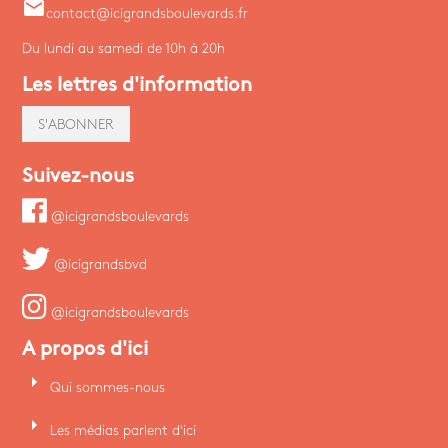
email
contact@icigrandsboulevards.fr
Du lundi au samedi de 10h à 20h
Les lettres d'information
S'ABONNER
Suivez-nous
@icigrandsboulevards
@icigrandsbvd
@icigrandsboulevards
A propos d'ici
arrow_right
Qui sommes-nous
arrow_right
Les médias parlent d'ici