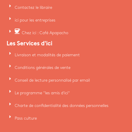
arrow_right
Contactez le libraire
arrow_right
ici pour les entreprises
arrow_right
coffee
Chez ici : Café Apapacho
Les Services d'ici
arrow_right
Livraison et modalités de paiement
arrow_right
Conditions générales de vente
arrow_right
Conseil de lecture personnalisé par email
arrow_right
Le programme "les amis d'ici"
arrow_right
Charte de confidentialité des données personnelles
arrow_right
Pass culture