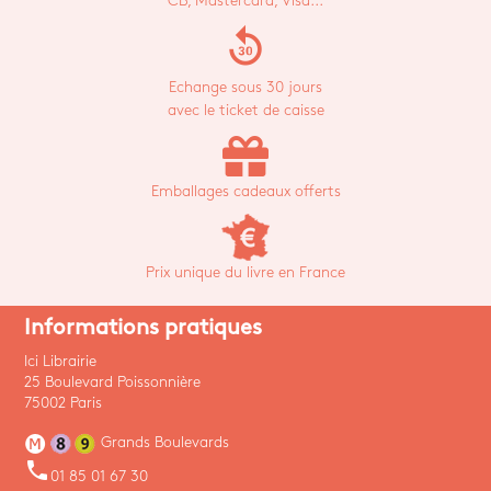
CB, Mastercard, Visa...
replay_30
Echange sous 30 jours
avec le ticket de caisse
Emballages cadeaux offerts
Prix unique du livre en France
Informations pratiques
Ici Librairie
25 Boulevard Poissonnière
75002 Paris
Grands Boulevards
phone
01 85 01 67 30