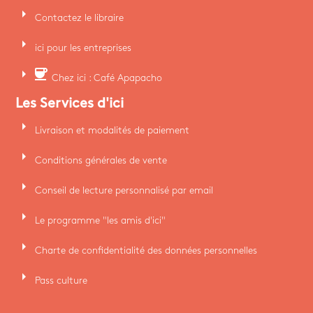
arrow_right
Contactez le libraire
arrow_right
ici pour les entreprises
arrow_right
coffee
Chez ici : Café Apapacho
Les Services d'ici
arrow_right
Livraison et modalités de paiement
arrow_right
Conditions générales de vente
arrow_right
Conseil de lecture personnalisé par email
arrow_right
Le programme "les amis d'ici"
arrow_right
Charte de confidentialité des données personnelles
arrow_right
Pass culture