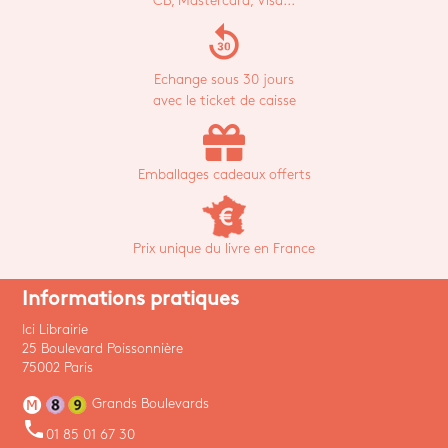
CB, Mastercard, Visa...
replay_30
Echange sous 30 jours
avec le ticket de caisse
Emballages cadeaux offerts
Prix unique du livre en France
Informations pratiques
Ici Librairie
25 Boulevard Poissonnière
75002 Paris
Grands Boulevards
phone
01 85 01 67 30