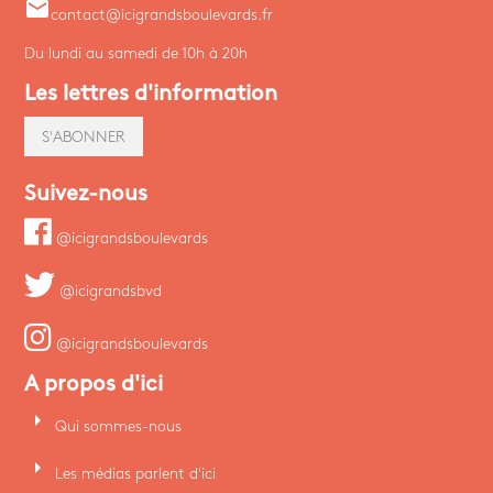
email
contact@icigrandsboulevards.fr
Du lundi au samedi de 10h à 20h
Les lettres d'information
S'ABONNER
Suivez-nous
@icigrandsboulevards
@icigrandsbvd
@icigrandsboulevards
A propos d'ici
arrow_right
Qui sommes-nous
arrow_right
Les médias parlent d'ici