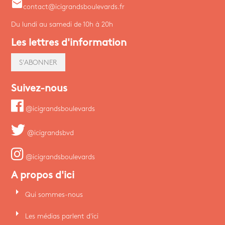
email
contact@icigrandsboulevards.fr
Du lundi au samedi de 10h à 20h
Les lettres d'information
S'ABONNER
Suivez-nous
@icigrandsboulevards
@icigrandsbvd
@icigrandsboulevards
A propos d'ici
arrow_right
Qui sommes-nous
arrow_right
Les médias parlent d'ici