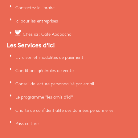
arrow_right
Contactez le libraire
arrow_right
ici pour les entreprises
arrow_right
coffee
Chez ici : Café Apapacho
Les Services d'ici
arrow_right
Livraison et modalités de paiement
arrow_right
Conditions générales de vente
arrow_right
Conseil de lecture personnalisé par email
arrow_right
Le programme "les amis d'ici"
arrow_right
Charte de confidentialité des données personnelles
arrow_right
Pass culture