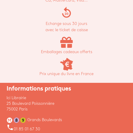
CB, Mastercard, Visa...
replay_30
Echange sous 30 jours
avec le ticket de caisse
Emballages cadeaux offerts
Prix unique du livre en France
Informations pratiques
Ici Librairie
25 Boulevard Poissonnière
75002 Paris
Grands Boulevards
phone
01 85 01 67 30