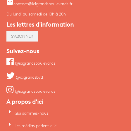
email
contact@icigrandsboulevards.fr
Du lundi au samedi de 10h à 20h
Les lettres d'information
S'ABONNER
Suivez-nous
@icigrandsboulevards
@icigrandsbvd
@icigrandsboulevards
A propos d'ici
arrow_right
Qui sommes-nous
arrow_right
Les médias parlent d'ici