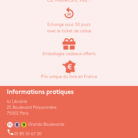
CB, Mastercard, Visa...
replay_30
Echange sous 30 jours
avec le ticket de caisse
Emballages cadeaux offerts
Prix unique du livre en France
Informations pratiques
Ici Librairie
25 Boulevard Poissonnière
75002 Paris
Grands Boulevards
phone
01 85 01 67 30