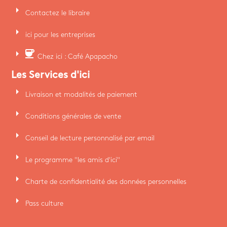
arrow_right
Contactez le libraire
arrow_right
ici pour les entreprises
arrow_right
coffee
Chez ici : Café Apapacho
Les Services d'ici
arrow_right
Livraison et modalités de paiement
arrow_right
Conditions générales de vente
arrow_right
Conseil de lecture personnalisé par email
arrow_right
Le programme "les amis d'ici"
arrow_right
Charte de confidentialité des données personnelles
arrow_right
Pass culture