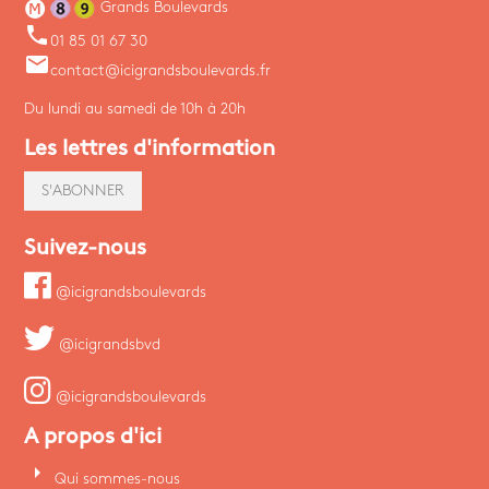
Grands Boulevards
phone
01 85 01 67 30
email
contact@icigrandsboulevards.fr
Du lundi au samedi de 10h à 20h
Les lettres d'information
S'ABONNER
Suivez-nous
@icigrandsboulevards
@icigrandsbvd
@icigrandsboulevards
A propos d'ici
arrow_right
Qui sommes-nous