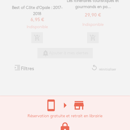
Les itinéraires touristiques et
gourmands en pa...
Best of Côte d'Opale : 2017-
2018
29,90 €
6,95 €
Indisponible
Indisponible
add_shopping_cart
add_shopping_cart
add_alert
Ajouter à mes alertes
format_indent_increase
replay
Filtres
réinitialiser
stay_current_portrait
arrow_right
store_mall_directory
Réservation gratuite et retrait en librairie
lock