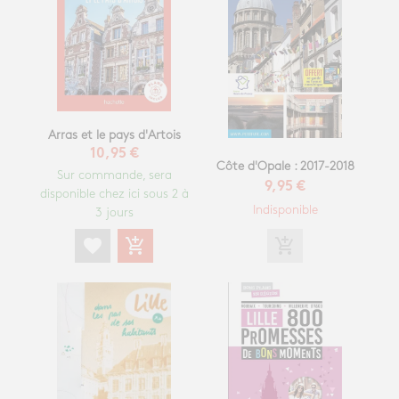
Arras et le pays d'Artois
10,95 €
Côte d'Opale : 2017-2018
Sur commande, sera
9,95 €
disponible chez ici sous 2 à
Indisponible
3 jours
favorite
add_shopping_cart
add_shopping_cart