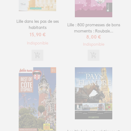
Lille dans les pas de ses
Lille : 800 promesses de bons
habitants
moments : Roubaix...
15,90 €
8,00 €
Indisponible
Indisponible
add_shopping_cart
add_shopping_cart