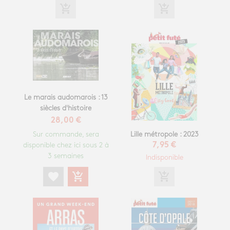
add_shopping_cart
add_shopping_cart
Le marais audomarois : 13
siècles d'histoire
28,00 €
Sur commande, sera
Lille métropole : 2023
disponible chez ici sous 2 à
7,95 €
3 semaines
Indisponible
favorite
add_shopping_cart
add_shopping_cart