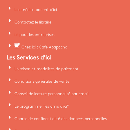
arrow_right
Les médias parlent d'ici
arrow_right
Contactez le libraire
arrow_right
ici pour les entreprises
arrow_right
coffee
Chez ici : Café Apapacho
Les Services d'ici
arrow_right
Livraison et modalités de paiement
arrow_right
Conditions générales de vente
arrow_right
Conseil de lecture personnalisé par email
arrow_right
Le programme "les amis d'ici"
arrow_right
Charte de confidentialité des données personnelles
arrow_right