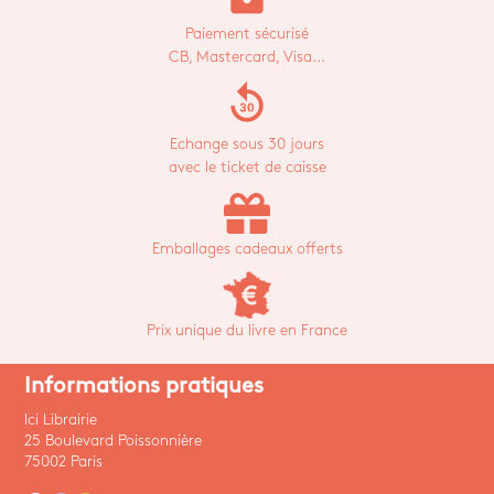
Paiement sécurisé
CB, Mastercard, Visa...
replay_30
Echange sous 30 jours
avec le ticket de caisse
Emballages cadeaux offerts
Prix unique du livre en France
Informations pratiques
Ici Librairie
25 Boulevard Poissonnière
75002 Paris