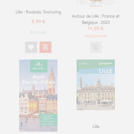
Lille : Roubaix, Tourcoing
Autour de Lille : France et
9,99 €
Belgique : 2023
11,95 €
En stock
Indisponible
favorite
add_shopping_cart
add_shopping_cart
Lille