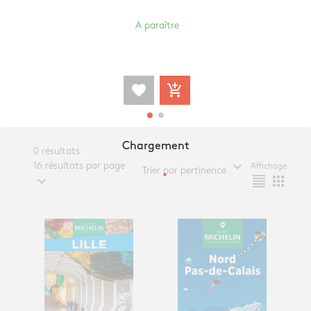
A paraître
favorite
add_shopping_cart
Chargement
0 résultats
expand_more
16 résultats par page
Affichage
Trier par pertinence
expand_more
format_align_justify
apps