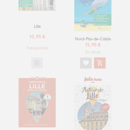
Lille
10,95 €
Nord-Pas-de-Calais
15,95 €
Indisponible
En stock
add_shopping_cart
favorite
add_shopping_cart