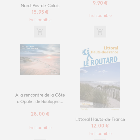
9,90 €
Nord-Pas-de-Calais
15,95 €
Indisponible
Indisponible
add_shopping_cart
add_shopping_cart
A la rencontre de la Côte
d'Opale : de Boulogne...
28,00 €
Littoral Hauts-de-France
12,00 €
Indisponible
Indisponible