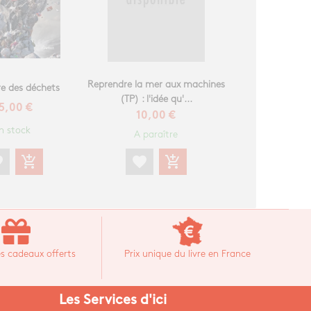
Reprendre la mer aux machines
re des déchets
(TP) : l'idée qu'...
5,00 €
10,00 €
n stock
A paraître
favorite
add_shopping_cart
te
add_shopping_cart
s cadeaux offerts
Prix unique du livre en France
Les Services d'ici