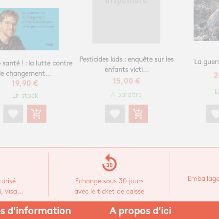
Pesticides kids : enquête sur les
La guer
 santé ! : la lutte contre
enfants victi...
le changement...
2
15,00 €
19,90 €
E
A paraître
En stock
favorite
add_shopping_cart
favorite
add_shopping_cart
favori
replay_30
Emballage
urisé
Echange sous 30 jours
 Visa...
avec le ticket de caisse
es d'information
A propos d'ici