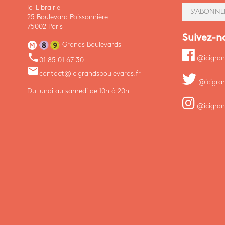
Ici Librairie
S'ABONNE
25 Boulevard Poissonnière
75002 Paris
Suivez-n
Grands Boulevards
phone
@icigran
01 85 01 67 30
email
contact@icigrandsboulevards.fr
@icigra
Du lundi au samedi de 10h à 20h
@icigran