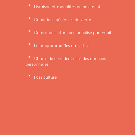
arrow_right
Livraison et modalités de paiement
arrow_right
Conditions générales de vente
arrow_right
Conseil de lecture personnalisé par email
arrow_right
Le programme "les amis d'ici"
arrow_right
Charte de confidentialité des données
personnelles
arrow_right
Pass culture