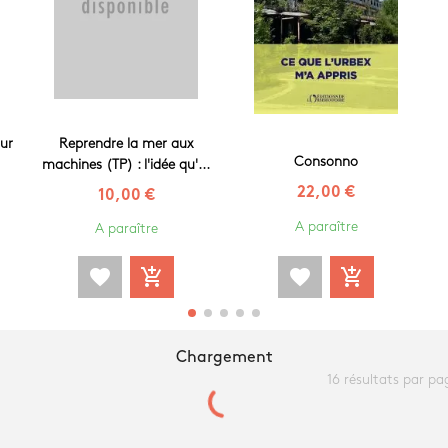
sur
Reprendre la mer aux
Consonno
machines (TP) : l'idée qu'...
22,00 €
10,00 €
A paraître
A paraître
favorite
add_shopping_cart
favorite
add_shopping_cart
Chargement
16 résultats par pa