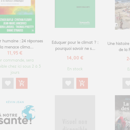
r humaine : 24 réponses
Eduquer pour le climat ? :
Une histoir
 la menace clima...
pourquoi savoir ne s...
de la 
11,95 €
14,00 €
2
ur commande, sera
ible chez ici sous 2 à 3
En stock
E
jours
favorite
add_shopping_cart
favori
favorite
add_shopping_cart