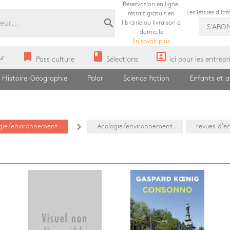
Réservation en ligne,
Les lettres d'in
retrait gratuit en
search
librairie ou livraison à
S'ABO
domicile
En savoir plus
bookmark
book
portrait
ur
Pass culture
Sélections
ici pour les entrepr
Histoire-Géographie
Polar
Science fiction
Enfants et 
navigate_next
gie/environnement
écologie/environnement
revues d'é