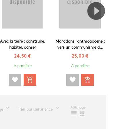
Atlas d
Avec la terre : construire,
Marx dans l'anthropocène :
défi d
habiter, danser
vers un communisme d...
24,50 €
25,00 €
A paraître
A paraître
favorite
add_shopping_cart
favorite
add_shopping_cart
fa
expand_more
expand_more
Affichage
ge
Trier par pertinence
format_align_justify
apps