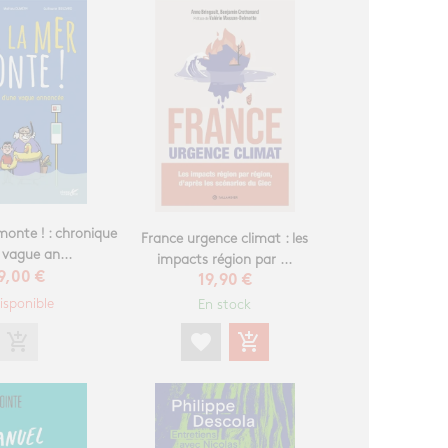
monte ! : chronique
France urgence climat : les
 vague an...
impacts région par ...
9,00 €
19,90 €
isponible
En stock
add_shopping_cart
favorite
add_shopping_cart