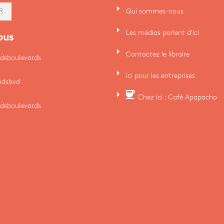
arrow_right
Qui sommes-nous
R
arrow_right
Les médias parlent d'ici
ous
arrow_right
Contactez le libraire
dsboulevards
arrow_right
ici pour les entreprises
ndsbvd
arrow_right
coffee
Chez ici : Café Apapacho
dsboulevards