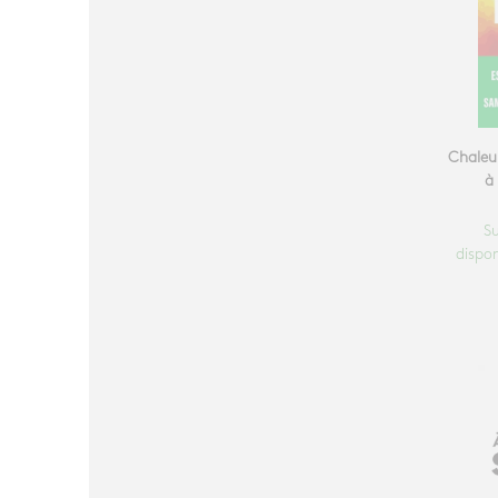
Chaleu
à
S
dispon