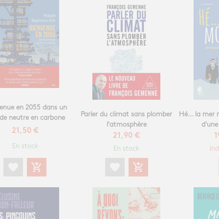
venue en 2055 dans un
Parler du climat sans plomber
Hé... la mer 
e neutre en carbone
l'atmosphère
d'une
21,50 €
21,90 €
1
En stock
En stock
Ind
favorite
add_shopping_cart
favorite
add_shopping_cart