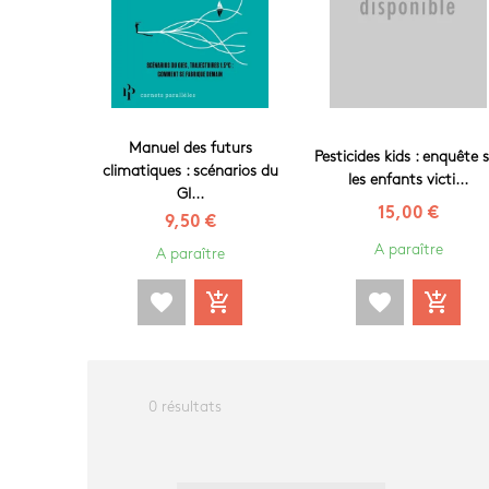
Manuel des futurs
Pesticides kids : enquête 
climatiques : scénarios du
les enfants victi...
GI...
15,00 €
9,50 €
A paraître
A paraître
favorite
add_shopping_cart
favorite
add_shopping_cart
0 résultats