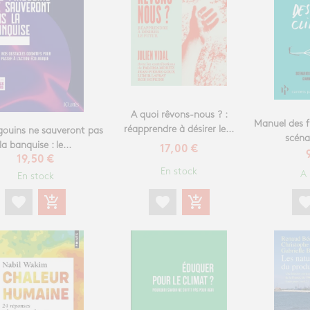
A quoi rêvons-nous ? :
Manuel des f
réapprendre à désirer le...
gouins ne sauveront pas
scénar
la banquise : le...
17,00 €
19,50 €
En stock
A 
En stock
favorite
add_shopping_cart
favori
favorite
add_shopping_cart