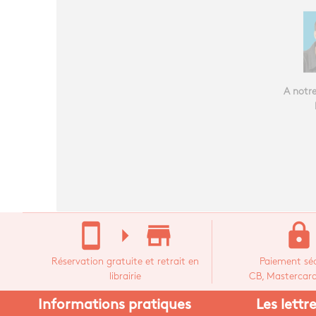
A notre
stay_current_portrait
arrow_right
store_mall_directory
lock
Réservation gratuite et retrait en
Paiement séc
librairie
CB, Mastercard,
Informations pratiques
Les lettr