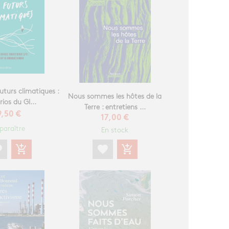
uturs climatiques :
Nous sommes les hôtes de la
ios du GI...
Terre : entretiens ...
9,50 €
17,00 €
paraître
En stock
te
add_shopping_cart
favorite
add_shopping_cart