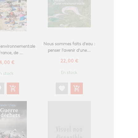
Nous sommes faits d'eau :
e environnementale
penser l'avenir d'une...
France, de ...
22,00 €
4,00 €
En stock
n stock
favorite
add_shopping_cart
te
add_shopping_cart