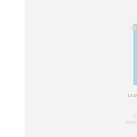
La pr
S
dispon