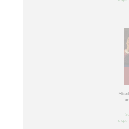
Misse
an
S
dispon