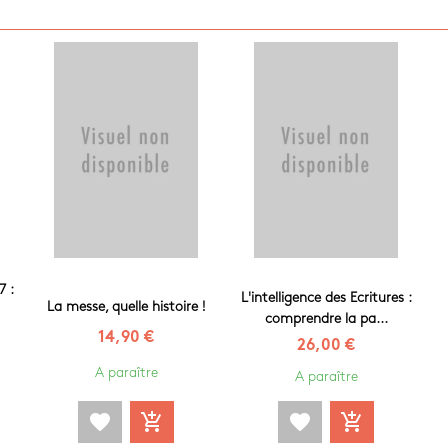
7 :
L'intelligence des Ecritures :
La messe, quelle histoire !
comprendre la pa...
14,90 €
26,00 €
A paraître
A paraître
favorite
add_shopping_cart
favorite
add_shopping_cart