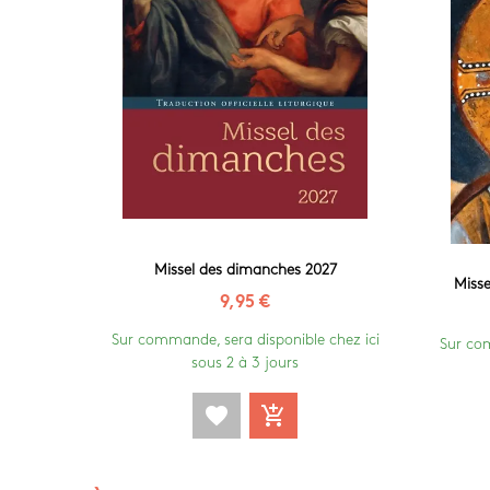
Missel des dimanches 2027
Miss
9,95 €
Sur commande, sera disponible chez ici
Sur com
sous 2 à 3 jours
favorite
add_shopping_cart