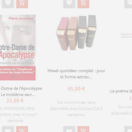
favori
favorite
add_shopping_cart
favorite
add_shopping_cart
Missel quotidien complet : pour
la forme extrao...
-Dame de l'Apocalypse
55,00 €
Le poème de 
 Le troisième secr...
1
22,00 €
Sur commande, sera
Sur co
ur commande, sera
disponible chez ici sous 2 à 3
disponible c
onible chez ici sous 1
semaines
semaine
favorite
add_shopping_cart
favori
favorite
add_shopping_cart