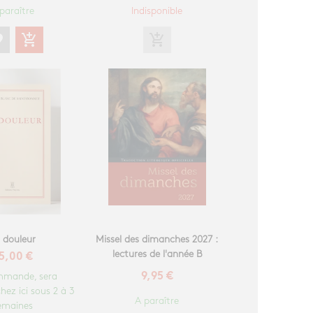
paraître
Indisponible
te
add_shopping_cart
add_shopping_cart
 douleur
Missel des dimanches 2027 :
lectures de l'année B
5,00 €
mmande, sera
9,95 €
hez ici sous 2 à 3
A paraître
emaines