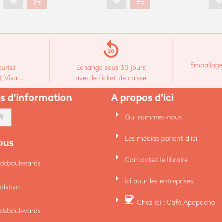
replay_30
Emballage
urisé
Echange sous 30 jours
 Visa...
avec le ticket de caisse
es d'information
A propos d'ici
arrow_right
Qui sommes-nous
R
arrow_right
Les médias parlent d'ici
ous
arrow_right
Contactez le libraire
dsboulevards
arrow_right
ici pour les entreprises
ndsbvd
arrow_right
coffee
Chez ici : Café Apapacho
dsboulevards