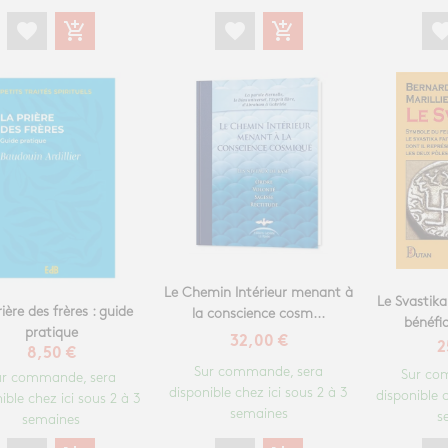
favori
favorite
add_shopping_cart
favorite
add_shopping_cart
Le Chemin Intérieur menant à
Le Svastika
ière des frères : guide
la conscience cosm...
bénéfiq
pratique
32,00 €
2
8,50 €
Sur commande, sera
Sur co
ur commande, sera
disponible chez ici sous 2 à 3
disponible c
ible chez ici sous 2 à 3
semaines
s
semaines