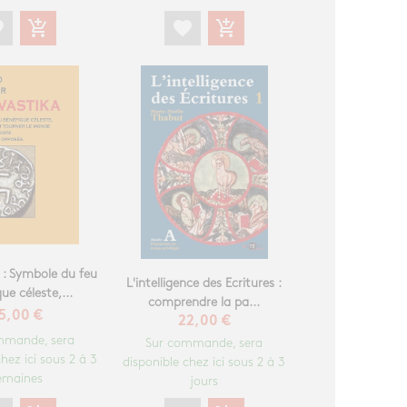
te
add_shopping_cart
favorite
add_shopping_cart
 : Symbole du feu
L'intelligence des Ecritures :
ue céleste,...
comprendre la pa...
5,00 €
22,00 €
mmande, sera
Sur commande, sera
hez ici sous 2 à 3
disponible chez ici sous 2 à 3
emaines
jours