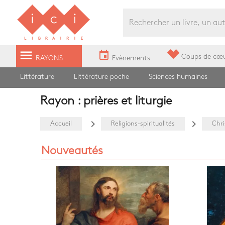
Librairie Ici Grands Boulevards
menu
event
Coups de cœ
RAYONS
Evènements
Littérature
Littérature poche
Sciences humaines
Rayon : prières et liturgie
navigate_next
navigate_next
Accueil
Religions-spiritualités
Chri
Nouveautés