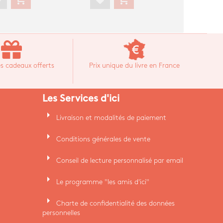
s cadeaux offerts
Prix unique du livre en France
Les Services d'ici
arrow_right
Livraison et modalités de paiement
arrow_right
Conditions générales de vente
arrow_right
Conseil de lecture personnalisé par email
arrow_right
Le programme "les amis d'ici"
arrow_right
Charte de confidentialité des données
personnelles