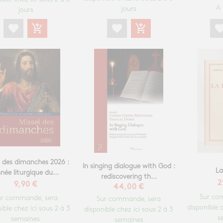
A 
jours
jours
favorite
add_shopping_cart
favorite
add_shopping_cart
favori
l des dimanches 2026 :
In singing dialogue with God :
La
née liturgique du...
rediscovering th...
2
9,90 €
44,00 €
Sur co
ur commande, sera
Sur commande, sera
disponible c
ible chez ici sous 2 à 3
disponible chez ici sous 2 à 3
s
semaines
semaines