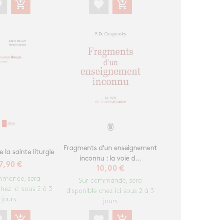
te
add_shopping_cart
favorite
add_shopping_cart
Fragments d'un enseignement
la sainte liturgie
inconnu : la voie d...
7,90 €
10,00 €
mmande, sera
Sur commande, sera
hez ici sous 2 à 3
disponible chez ici sous 2 à 3
jours
jours
te
add_shopping_cart
favorite
add_shopping_cart