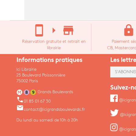
stay_current_portrait
arrow_right
store_mall_directory
lock
Réservation gratuite et retrait en
Paiement séc
librairie
CB, Mastercard,
Informations pratiques
Les lettr
Ici Librairie
S'ABONNE
25 Boulevard Poissonnière
75002 Paris
Suivez-n
Grands Boulevards
phone
@icigran
01 85 01 67 30
email
contact@icigrandsboulevards.fr
@icigra
Du lundi au samedi de 10h à 20h
@icigran