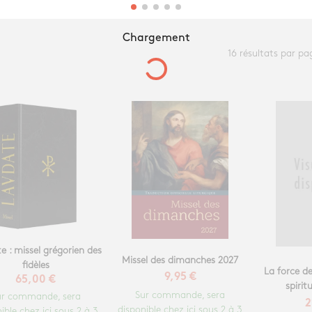
Chargement
16 résultats par pa
e : missel grégorien des
Missel des dimanches 2027
fidèles
La force de
9,95 €
65,00 €
spiritu
Sur commande, sera
ur commande, sera
2
disponible chez ici sous 2 à 3
ible chez ici sous 2 à 3