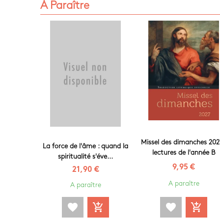
À Paraître
Missel des dimanches 202
La force de l'âme : quand la
lectures de l'année B
spiritualité s'éve...
9,95 €
21,90 €
A paraître
A paraître
favorite
add_shopping_cart
favorite
add_shopping_cart