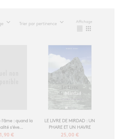
expand_more
expand_more
Affichage
ge
Trier par pertinence
format_align_justify
apps
 l'âme : quand la
LE LIVRE DE MIRDAD : UN
alité s'éve...
PHARE ET UN HAVRE
1,90 €
25,00 €