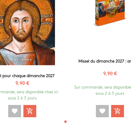
Missel du dimanche 2027 : a
9,90 €
el pour chaque dimanche 2027
9,90 €
Sur commande, sera disponible 
mande, sera disponible chez ici
sous 2 à 3 jours
sous 2 à 3 jours
favorite
add_shopping_cart
favorite
add_shopping_cart