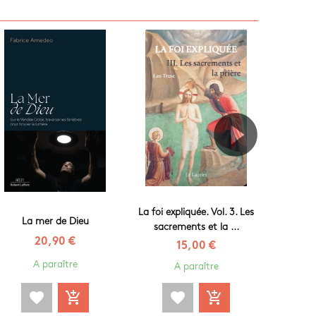
La foi expliquée. Vol. 3. Les
Missel p
La mer de Dieu
sacrements et la ...
vi
20,90 €
15,00 €
A paraître
A paraître
favorite
add_shopping_cart
favorite
add_shopping_cart
fa