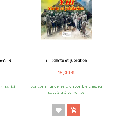
Yili : alerte et jubilation
nnée B
15,00 €
Sur commande, sera disponible chez ici
chez ici
sous 2 à 3 semaines
favorite
add_shopping_cart