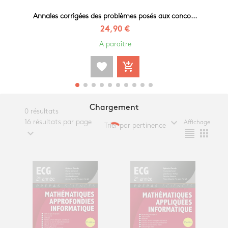
Annales corrigées des problèmes posés aux conco...
24,90 €
A paraître
favorite
add_shopping_cart
Chargement
0 résultats
expand_more
16 résultats par page
Affichage
Trier par pertinence
expand_more
format_align_justify
apps