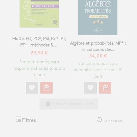
Maths PC, PC*, PSI, PSI*, PT,
Algèbre et probabilités, MP* :
PT* : méthodes & ...
les concours des...
29,90 €
34,00 €
Sur commande, sera
Sur commande, sera
disponible chez ici sous 2 à
disponible chez ici sous 10
3 jours
jours
favorite
add_shopping_cart
favorite
add_shopping_cart
add_alert
Ajouter à mes alertes
format_indent_increase
replay
Filtres
réinitialiser