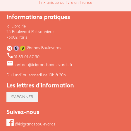
Prix unique du livre en France
Informations pratiques
Ici Librairie
25 Boulevard Poissonnière
75002 Paris
Grands Boulevards
phone
01 85 01 67 30
email
contact@icigrandsboulevards.fr
Du lundi au samedi de 10h à 20h
Les lettres d'information
S'ABONNER
Suivez-nous
@icigrandsboulevards