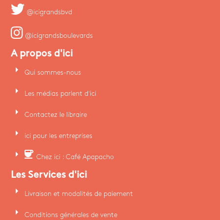
@icigrandsbvd
@icigrandsboulevards
A propos d'ici
arrow_right
Qui sommes-nous
arrow_right
Les médias parlent d'ici
arrow_right
Contactez le libraire
arrow_right
ici pour les entreprises
arrow_right
coffee
Chez ici : Café Apapacho
Les Services d'ici
arrow_right
Livraison et modalités de paiement
arrow_right
Conditions générales de vente