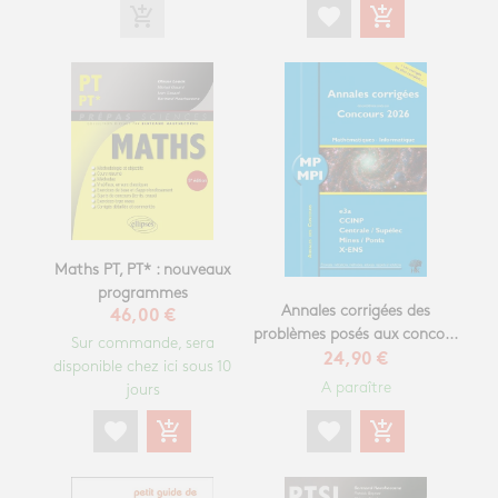
add_shopping_cart
favorite
add_shopping_cart
Maths PT, PT* : nouveaux
programmes
Annales corrigées des
46,00 €
problèmes posés aux conco...
Sur commande, sera
24,90 €
disponible chez ici sous 10
A paraître
jours
favorite
add_shopping_cart
favorite
add_shopping_cart