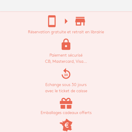
stay_current_portrait
arrow_right
store_mall_directory
Réservation gratuite et retrait en librairie
lock
Paiement sécurisé
CB, Mastercard, Visa...
replay_30
Echange sous 30 jours
avec le ticket de caisse
Emballages cadeaux offerts