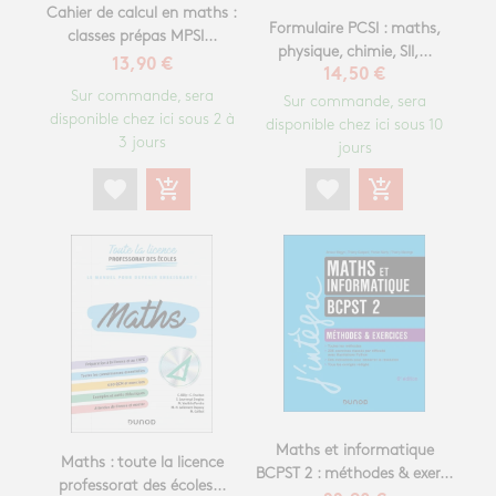
Cahier de calcul en maths :
Formulaire PCSI : maths,
classes prépas MPSI...
physique, chimie, SII,...
13,90 €
14,50 €
Sur commande, sera
Sur commande, sera
disponible chez ici sous 2 à
disponible chez ici sous 10
3 jours
jours
favorite
add_shopping_cart
favorite
add_shopping_cart
Maths et informatique
Maths : toute la licence
BCPST 2 : méthodes & exer...
professorat des écoles...