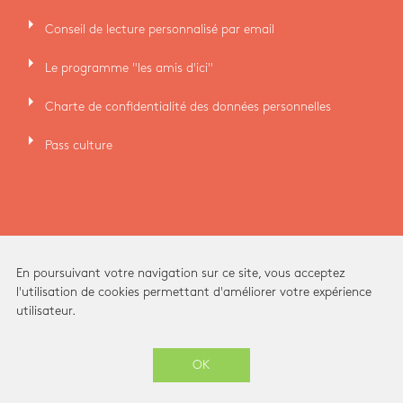
arrow_right
Conseil de lecture personnalisé par email
arrow_right
Le programme "les amis d'ici"
arrow_right
Charte de confidentialité des données personnelles
arrow_right
Pass culture
En poursuivant votre navigation sur ce site, vous acceptez
l'utilisation de cookies permettant d'améliorer votre expérience
utilisateur.
Ici Librairie - Paris Grands Boulevards © 2026 -
OK
-
SITE CRÉÉ PAR
ENOVALP
ARCHITECTURE INTÉRIEURE ET IDENTITÉ VISUELLE PAR
STUDIO BRIANDBERTHEREAU