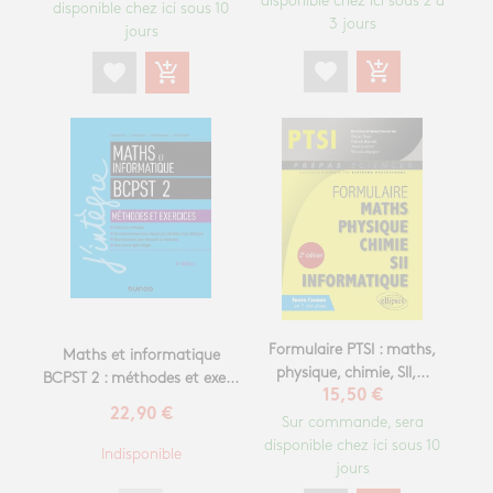
disponible chez ici sous 2 à
disponible chez ici sous 10
3 jours
jours
favorite
add_shopping_cart
favorite
add_shopping_cart
Formulaire PTSI : maths,
Maths et informatique
physique, chimie, SII,...
BCPST 2 : méthodes et exe...
15,50 €
22,90 €
Sur commande, sera
disponible chez ici sous 10
Indisponible
jours