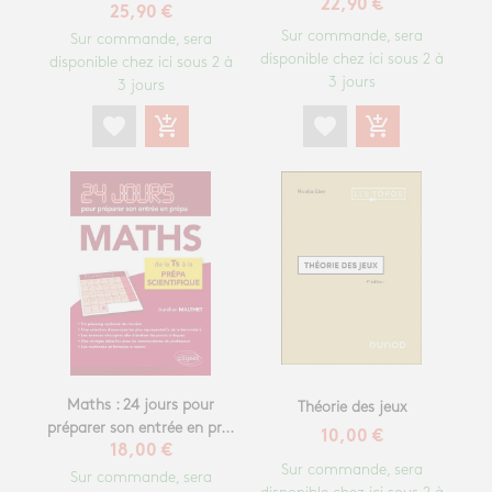
22,90 €
25,90 €
Sur commande, sera
Sur commande, sera
disponible chez ici sous 2 à
disponible chez ici sous 2 à
3 jours
3 jours
favorite
add_shopping_cart
favorite
add_shopping_cart
Maths : 24 jours pour
Théorie des jeux
préparer son entrée en pr...
10,00 €
18,00 €
Sur commande, sera
Sur commande, sera