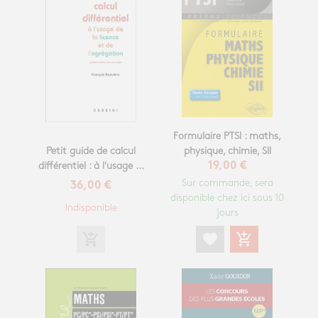
Formulaire PTSI : maths,
physique, chimie, SII
Petit guide de calcul
19,00 €
différentiel : à l'usage ...
Sur commande, sera
36,00 €
disponible chez ici sous 10
Indisponible
jours
add_shopping_cart
favorite
add_shopping_cart