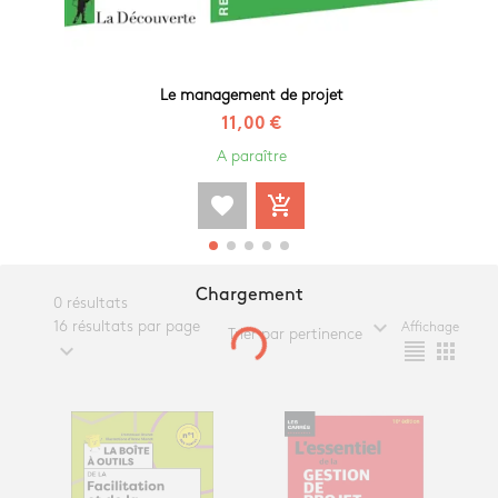
Le management de projet
11,00 €
A paraître
favorite
add_shopping_cart
Chargement
0 résultats
expand_more
16 résultats par page
Affichage
Trier par pertinence
expand_more
format_align_justify
apps