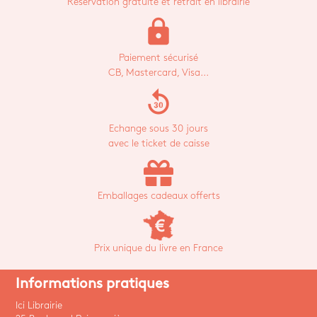
Réservation gratuite et retrait en librairie
lock
Paiement sécurisé
CB, Mastercard, Visa...
replay_30
Echange sous 30 jours
avec le ticket de caisse
Emballages cadeaux offerts
Prix unique du livre en France
Informations pratiques
Ici Librairie