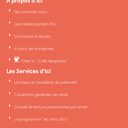
A propos d'ici
arrow_right
Qui sommes-nous
arrow_right
Les médias parlent d'ici
arrow_right
Contactez le libraire
arrow_right
ici pour les entreprises
arrow_right
coffee
Chez ici : Café Apapacho
Les Services d'ici
arrow_right
Livraison et modalités de paiement
arrow_right
Conditions générales de vente
arrow_right
Conseil de lecture personnalisé par email
arrow_right
Le programme "les amis d'ici"