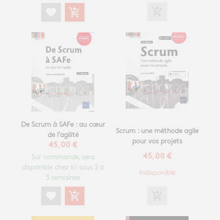
add_shopping_cart
favorite
add_shopping_cart
De Scrum à SAFe : au cœur
Scrum : une méthode agile
de l’agilité
pour vos projets
45,00 €
45,00 €
Sur commande, sera
disponible chez ici sous 2 à
Indisponible
3 semaines
add_shopping_cart
favorite
add_shopping_cart