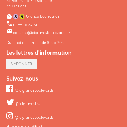
25 Boulevard Poissonnière
75002 Paris
Grands Boulevards
phone
01 85 01 67 30
email
contact@icigrandsboulevards.fr
Du lundi au samedi de 10h à 20h
Les lettres d'information
S'ABONNER
Suivez-nous
@icigrandsboulevards
@icigrandsbvd
@icigrandsboulevards