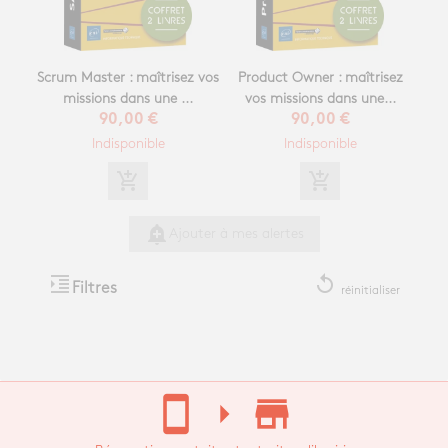
Scrum Master : maîtrisez vos
Product Owner : maîtrisez
missions dans une ...
vos missions dans une...
90,00 €
90,00 €
Indisponible
Indisponible
add_shopping_cart
add_shopping_cart
add_alert
Ajouter à mes alertes
format_indent_increase
replay
Filtres
réinitialiser
stay_current_portrait
arrow_right
store_mall_directory