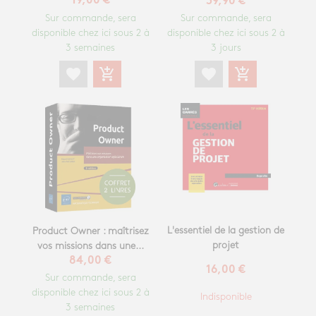
19,00 €
39,90 €
Sur commande, sera
Sur commande, sera
disponible chez ici sous 2 à
disponible chez ici sous 2 à
3 semaines
3 jours
favorite
add_shopping_cart
favorite
add_shopping_cart
L'essentiel de la gestion de
Product Owner : maîtrisez
projet
vos missions dans une...
84,00 €
16,00 €
Sur commande, sera
disponible chez ici sous 2 à
Indisponible
3 semaines