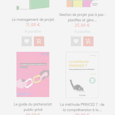
Gestion de projet pas à pas :
Le management de projet
planifiez et gére...
11,00 €
25,00 €
A paraître
A paraître
favorite
add_shopping_cart
favorite
add_shopping_cart
Le guide du partenariat
La méthode PRINCE2 7 : de
public-privé
la compréhension à la...