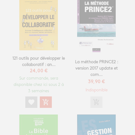
121 outils pour développer le
La méthode PRINCE2 :
collaboratif : an...
version 2017 update et
24,00 €
com...
Sur commande, sera
39,90 €
disponible chez ici sous 2 à
Indisponible
3 semaines
add_shopping_cart
favorite
add_shopping_cart