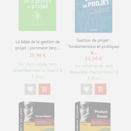
Gestion de projet :
La bible de la gestion de
fondamentaux et pratiques
projet : comment lanc...
a...
25,98 €
23,00 €
Sur commande, sera
Sur commande, sera
disponible chez ici sous 2 à
disponible chez ici sous 2 à
3 jours
3 jours
favorite
add_shopping_cart
favorite
add_shopping_cart