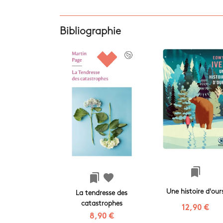
Bibliographie
bookmarks
bookmarks
favorite
Une histoire d'our
La tendresse des
catastrophes
12,90 €
8,90 €