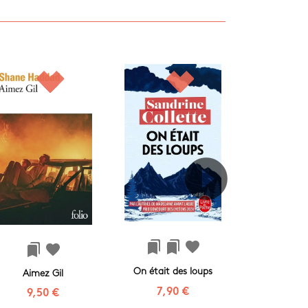
bookmarks
bookmarks
favorite
bookmarks
f
bookmarks
favorite
On était des loups
Bien-
Aimez Gil
7,90 €
12,0
9,50 €