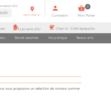
person
shopping_basket
formation d'ici
0
room
NNER
venir chez ici
Connexion
Mon Panier
coffee
ises
Chez ici : Café Apapacho
Les amis d'ici
ados
Bande dessinée
Vie pratique
Beaux-arts
. Nous vous proposons un sélection de romans comme