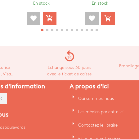
En stock
En stock
favorite
add_shopping_cart
favorite
add_shopping_cart
replay_30
Emballage
urisé
Echange sous 30 jours
 Visa...
avec le ticket de caisse
es d'information
A propos d'ici
arrow_right
Qui sommes-nous
R
arrow_right
Les médias parlent d'ici
ous
arrow_right
Contactez le libraire
dsboulevards
arrow_right
ici pour les entreprises