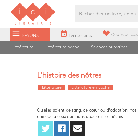
Librairie Ici Grands Boulevards
menu
event
Coups de cœ
RAYONS
Evènements
Littérature
Littérature poche
Sciences humaines
L'histoire des nôtres
Littérature
Littérature en poche
Qu'elles soient de sang, de cœur ou d'adoption, no
une ode à ceux que nous appelons les nôtres