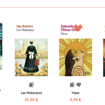
bookmarks
bookmarks
favorite
s
Les Malarazza
Hexa
10,00 €
9,50 €