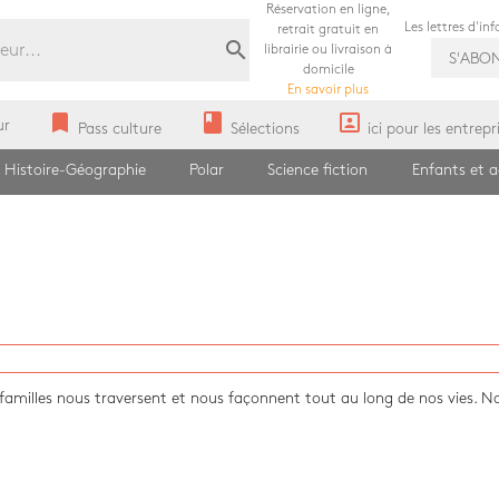
Réservation en ligne,
Les lettres d'in
retrait gratuit en
search
librairie ou livraison à
S'ABO
domicile
En savoir plus
bookmark
book
portrait
ur
Pass culture
Sélections
ici pour les entrepr
Histoire-Géographie
Polar
Science fiction
Enfants et 
s familles nous traversent et nous façonnent tout au long de nos vies