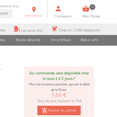
person
shopping_basket
formation d'ici
0
room
NNER
venir chez ici
Connexion
Mon Panier
coffee
ises
Chez ici : Café Apapacho
Les amis d'ici
ados
Bande dessinée
Vie pratique
Beaux-arts
r
Sur commande, sera disponible chez
ici sous 2 à 3 jours.*
*Pour les livraisons postales, ajouter le délai
de la Poste.
7,60 €
Tous les prix incluent la TVA
add_shopping_cart
Ajouter au panier