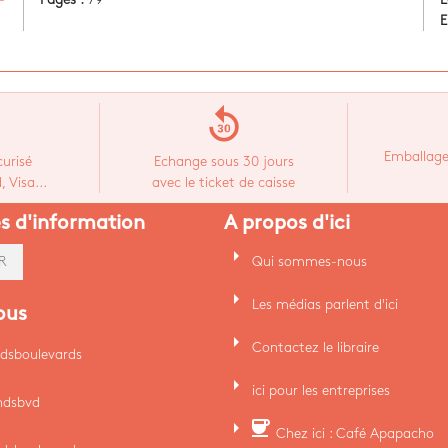
E
replay_30
Emballage
urisé
Echange sous 30 jours
 Visa...
avec le ticket de caisse
es d'information
A propos d'ici
arrow_right
Qui sommes-nous
R
arrow_right
Les médias parlent d'ici
ous
arrow_right
Contactez le libraire
dsboulevards
arrow_right
ici pour les entreprises
ndsbvd
arrow_right
coffee
Chez ici : Café Apapacho