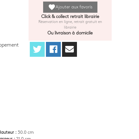
favorite
Ajouter aux favoris
Click & collect retrait librairie
Réservation en ligne, retrait gratuit en
librairie
Ou livraison à domicile
oppement
auteur :
30.0 cm
argeur :
21.0 cm