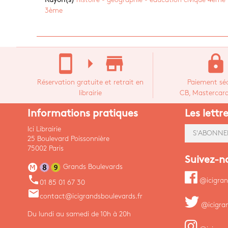
3ème
stay_current_portrait
arrow_right
store_mall_directory
lock
Réservation gratuite et retrait en
Paiement séc
librairie
CB, Mastercard,
Informations pratiques
Les lettr
Ici Librairie
S'ABONNE
25 Boulevard Poissonnière
75002 Paris
Suivez-n
Grands Boulevards
phone
@icigran
01 85 01 67 30
email
contact@icigrandsboulevards.fr
@icigra
Du lundi au samedi de 10h à 20h