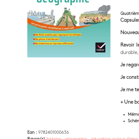
Quatrièm
Capsules
Nouvea
Revoir 
durable, 
Je regar
Je const
Je me te
+ Une bo
Mém
Sché
Ean :
9782401000636
Rayon(s)
histoire - géographie - éducation civique 4ème 