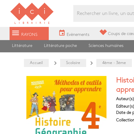
Librairie Ici Grands Boulevards
menu
event
Coups de cœ
RAYONS
Evènements
Littérature
Littérature poche
Sciences humaines
navigate_next
navigate_next
Accueil
Scolaire
4ème - 3ème
Histo
appre
Auteur(s
Editeur(s
Date de p
Collectio