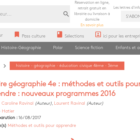
Réservation en ligne,
Les lettres d'in
retrait gratuit en
search
librairie ou livraison à
S'ABO
domicile
En savoir plus
bookmark
book
portrait
ur
Pass culture
Sélections
ici pour les entrepr
Histoire-Géographie
Polar
Science fiction
Enfants et 
navigate_next
histoire - géographie - éducation civique 4ème - 3ème
ire géographie 4e : méthodes et outils pou
ndre : nouveaux programmes 2016
)
Caroline Ravinal
(Auteur)
,
Laurent Ravinal
(Auteur)
)
Hatier
arution :
16/08/2017
n(s)
Méthodes et outils pour apprendre