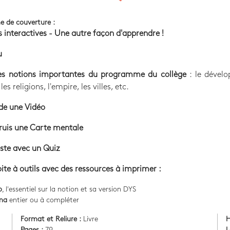
e de couverture :
 interactives - Une autre façon d'apprendre !
u
les notions importantes du programme du collège
: le dével
les religions, l'empire, les villes, etc.
de une Vidéo
ruis une Carte mentale
ste avec un Quiz
ite à outils avec des ressources à imprimer :
o
, l'essentiel sur la notion et sa version DYS
ma
entier ou à compléter
Format et Reliure :
Livre
H
-
Pages :
79
L