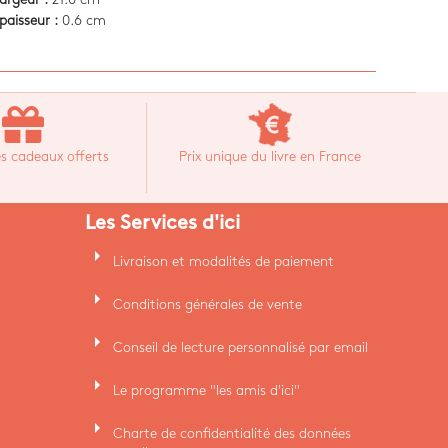
paisseur :
0.6 cm
s cadeaux offerts
Prix unique du livre en France
Les Services d'ici
arrow_right
Livraison et modalités de paiement
arrow_right
Conditions générales de vente
arrow_right
Conseil de lecture personnalisé par email
arrow_right
Le programme "les amis d'ici"
arrow_right
Charte de confidentialité des données