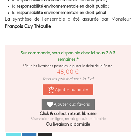
la
responsabilité environnementale en droit public ;
la
responsabilité environnementale en droit pénal
La synthèse de l'ensemble a été assurée par Monsieur
François Cuy Trébulle
Sur commande, sera disponible chez ici sous 2 à 3
semaines.*
*Pour les livraisons postales, ajouter le délai de la Poste.
48,00 €
Tous les prix incluent la TVA
add_shopping_cart
Ajouter au panier
favorite
Ajouter aux favoris
Click & collect retrait librairie
Réservation en ligne, retrait gratuit en librairie
Ou livraison à domicile