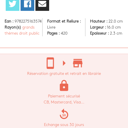
Ean :
9782275163574
Format et Reliure :
Hauteur :
22.0 cm
Rayon(s)
grands
Livre
Largeur :
16.0 cm
thèmes droit public
Pages :
420
Epaisseur :
2.3 cm
stay_current_portrait
arrow_right
store_mall_directory
Réservation gratuite et retrait en librairie
lock
Paiement sécurisé
CB, Mastercard, Visa...
replay_30
Echange sous 30 jours