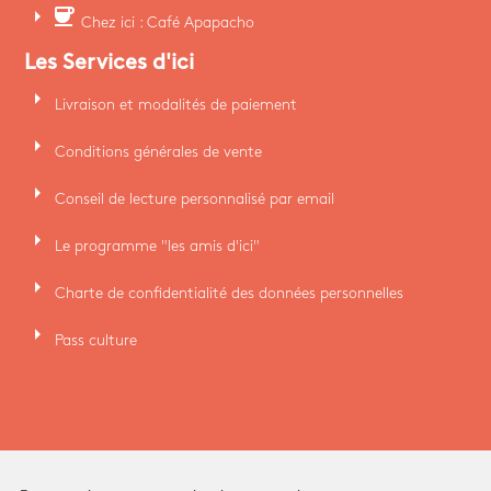
arrow_right
coffee
Chez ici : Café Apapacho
Les Services d'ici
arrow_right
Livraison et modalités de paiement
arrow_right
Conditions générales de vente
arrow_right
Conseil de lecture personnalisé par email
arrow_right
Le programme "les amis d'ici"
arrow_right
Charte de confidentialité des données personnelles
arrow_right
Pass culture