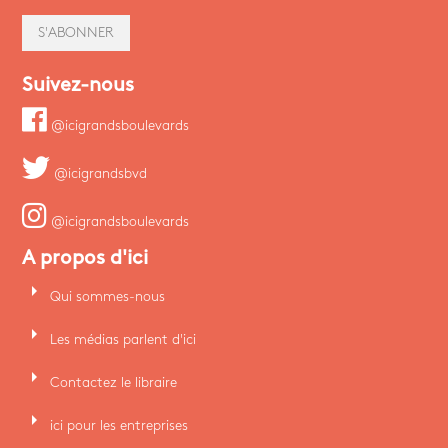
S'ABONNER
Suivez-nous
@icigrandsboulevards
@icigrandsbvd
@icigrandsboulevards
A propos d'ici
arrow_right
Qui sommes-nous
arrow_right
Les médias parlent d'ici
arrow_right
Contactez le libraire
arrow_right
ici pour les entreprises