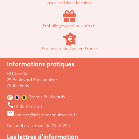
avec le ticket de caisse
Emballages cadeaux offerts
Prix unique du livre en France
Informations pratiques
Ici Librairie
25 Boulevard Poissonnière
75002 Paris
Grands Boulevards
phone
01 85 01 67 30
email
contact@icigrandsboulevards.fr
Du lundi au samedi de 10h à 20h
Les lettres d'information