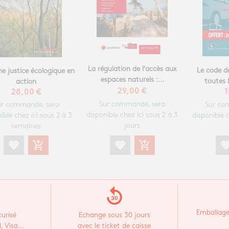
La régulation de l'accès aux
Le code de
ne justice écologique en
espaces naturels :...
toutes l
action
29,00 €
1
28,00 €
Sur commande, sera
Sur co
ur commande, sera
disponible chez ici sous 2 à 3
disponible c
ible chez ici sous 2 à 3
jours
semaines
favorite
add_shopping_cart
favori
favorite
add_shopping_cart
replay_30
Emballage
urisé
Echange sous 30 jours
 Visa...
avec le ticket de caisse