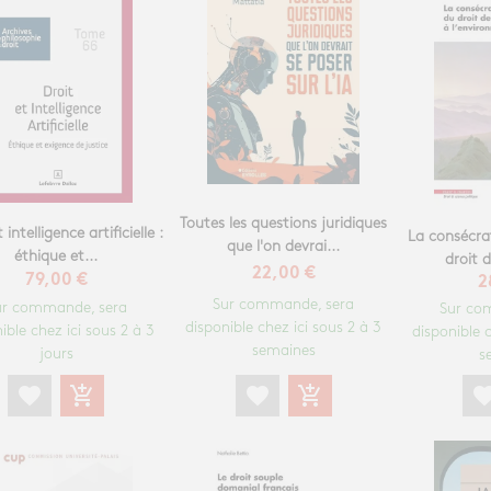
Toutes les questions juridiques
 intelligence artificielle :
La consécrat
que l'on devrai...
éthique et...
droit 
22,00 €
79,00 €
2
Sur commande, sera
ur commande, sera
Sur co
disponible chez ici sous 2 à 3
ible chez ici sous 2 à 3
disponible c
semaines
jours
s
favorite
add_shopping_cart
favorite
add_shopping_cart
favori