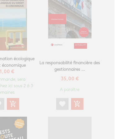
mation écologique
La responsabilité financière des
it économique
gestionnaires ...
1,00 €
35,00 €
mmande, sera
hez ici sous 2 à 3
A paraître
emaines
te
add_shopping_cart
favorite
add_shopping_cart