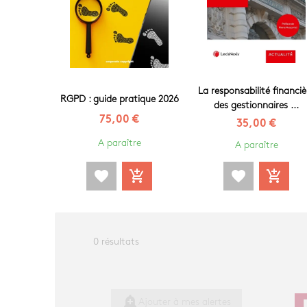
La responsabilité financiè
RGPD : guide pratique 2026
des gestionnaires ...
75,00 €
35,00 €
A paraître
A paraître
favorite
add_shopping_cart
favorite
add_shopping_cart
0 résultats
add_alert
Ajouter à mes alertes