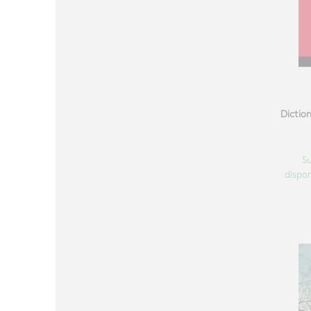
Dictio
S
dispon