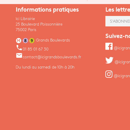
Informations pratiques
Les lettr
Ici Librairie
S'ABONNE
25 Boulevard Poissonnière
75002 Paris
Suivez-n
Grands Boulevards
phone
@icigran
01 85 01 67 30
email
contact@icigrandsboulevards.fr
@icigra
Du lundi au samedi de 10h à 20h
@icigran