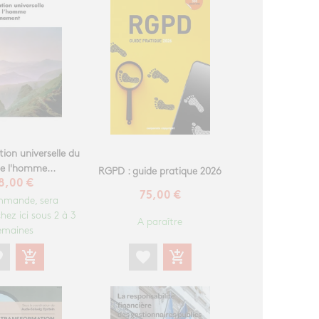
ion universelle du
de l'homme...
RGPD : guide pratique 2026
8,00 €
75,00 €
mmande, sera
hez ici sous 2 à 3
A paraître
emaines
te
add_shopping_cart
favorite
add_shopping_cart