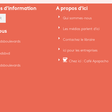
es d'information
A propos d'ici
arrow_right
Qui sommes-nous
R
arrow_right
Les médias parlent d'ici
ous
arrow_right
Contactez le libraire
dsboulevards
arrow_right
ici pour les entreprises
ndsbvd
arrow_right
coffee
Chez ici : Café Apapacho
dsboulevards