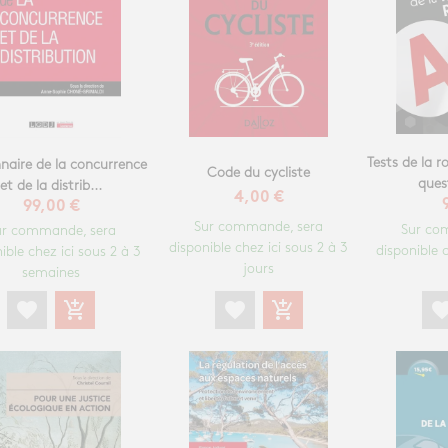
Tests de la r
nnaire de la concurrence
Code du cycliste
quest
et de la distrib...
4,00 €
99,00 €
Sur commande, sera
Sur co
ur commande, sera
disponible chez ici sous 2 à 3
disponible c
ible chez ici sous 2 à 3
jours
semaines
favorite
add_shopping_cart
favori
favorite
add_shopping_cart