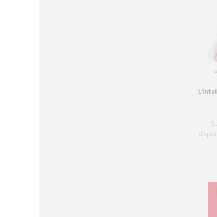
L'intel
S
dispon