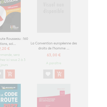
oute Rousseau : 160
La Convention européenne des
ions, soi...
droits de l'homme ...
9,20 €
mmande, sera
63,00 €
hez ici sous 2 à 3
A paraître
jours
te
add_shopping_cart
favorite
add_shopping_cart