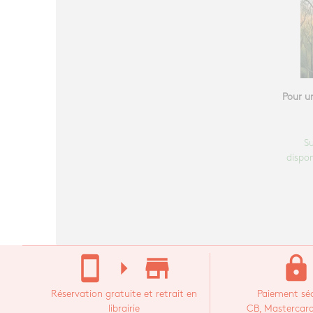
Pour u
S
dispon
stay_current_portrait
arrow_right
store_mall_directory
lock
Réservation gratuite et retrait en
Paiement séc
librairie
CB, Mastercard,