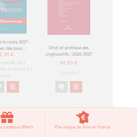
 la route 2027 :
Droit et pratique des
es clés pour...
cryptoactifs : 2026-2027
5,95 €
mmande, sera
69,00 €
hez ici sous 2 à 3
A paraître
jours
favorite
add_shopping_cart
te
add_shopping_cart
s cadeaux offerts
Prix unique du livre en France