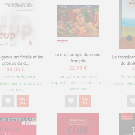
Le droit souple domanial
ligence artificielle et les
La transfor
français
acteurs du d...
du dro
22,00 €
88,00 €
4
Sur commande, sera
ur commande, sera
Sur co
disponible chez ici sous 2 à 3
ible chez ici sous 2 à 3
disponible c
semaines
semaines
s
favorite
add_shopping_cart
favorite
add_shopping_cart
favori