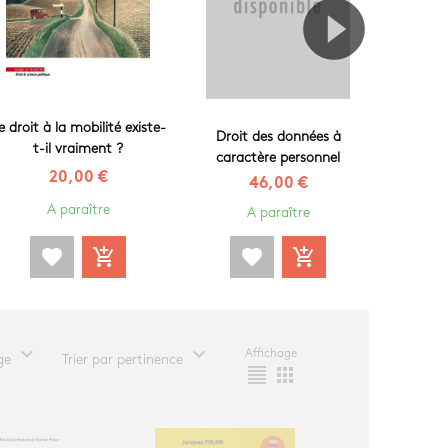
e droit à la mobilité existe-
Droit des données à
Droit d
t-il vraiment ?
caractère personnel
20,00 €
46,00 €
A paraître
A paraître
favorite
add_shopping_cart
favorite
add_shopping_cart
fa
expand_more
expand_more
Affichage
ge
Trier par pertinence
format_align_justify
apps