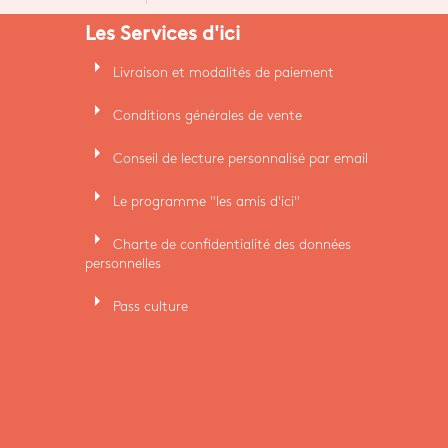
Les Services d'ici
arrow_right
Livraison et modalités de paiement
arrow_right
Conditions générales de vente
arrow_right
Conseil de lecture personnalisé par email
arrow_right
Le programme "les amis d'ici"
arrow_right
Charte de confidentialité des données
personnelles
arrow_right
Pass culture