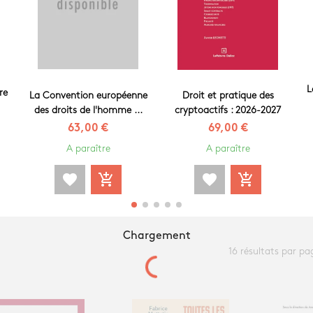
L
re
La Convention européenne
Droit et pratique des
des droits de l'homme ...
cryptoactifs : 2026-2027
63,00 €
69,00 €
A paraître
A paraître
favorite
add_shopping_cart
favorite
add_shopping_cart
Chargement
16 résultats par pa