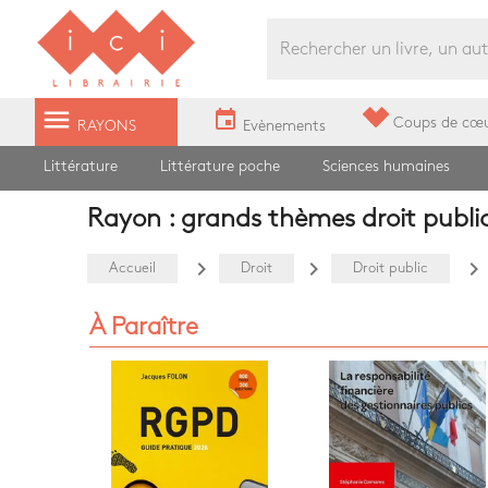
Librairie Ici Grands Boulevards
menu
event
Coups de cœ
RAYONS
Evènements
Littérature
Littérature poche
Sciences humaines
Rayon : grands thèmes droit publi
navigate_next
navigate_next
navigate_next
Accueil
Droit
Droit public
À Paraître