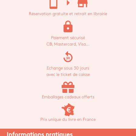
stay_current_portrait
arrow_right
store_mall_directory
Réservation gratuite et retrait en librairie
lock
Paiement sécurisé
CB, Mastercard, Visa...
replay_30
Echange sous 30 jours
avec le ticket de caisse
Emballages cadeaux offerts
Prix unique du livre en France
Informations pratiques