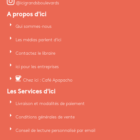
@icigrandsboulevards
A propos d'ici
arrow_right
Qui sommes-nous
arrow_right
Les médias parlent d'ici
arrow_right
Contactez le libraire
arrow_right
ici pour les entreprises
arrow_right
coffee
Chez ici : Café Apapacho
Les Services d'ici
arrow_right
Livraison et modalités de paiement
arrow_right
Conditions générales de vente
arrow_right
Conseil de lecture personnalisé par email