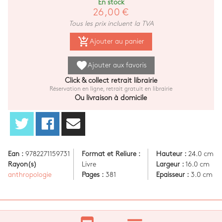
En stock
26,00 €
Tous les prix incluent la TVA
add_shopping_cart
Ajouter au panier
favorite
Ajouter aux favoris
Click & collect retrait librairie
Réservation en ligne, retrait gratuit en librairie
Ou livraison à domicile
Ean :
9782271159731
Format et Reliure :
Hauteur :
24.0 cm
Rayon(s)
Livre
Largeur :
16.0 cm
anthropologie
Pages :
381
Epaisseur :
3.0 cm