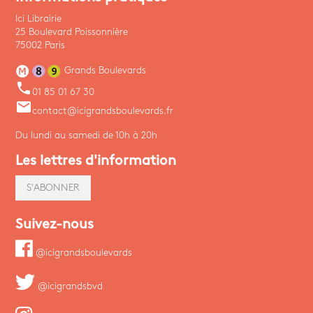
Ici Librairie
25 Boulevard Poissonnière
75002 Paris
Grands Boulevards
phone
01 85 01 67 30
email
contact@icigrandsboulevards.fr
Du lundi au samedi de 10h à 20h
Les lettres d'information
S'ABONNER
Suivez-nous
@icigrandsboulevards
@icigrandsbvd