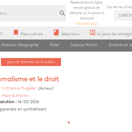
Réservation en ligne,
Les lettres d'in
retrait gratuit en
search
librairie ou livraison à
S'ABO
domicile
En savoir plus
bookmark
book
portrait
ur
Pass culture
Sélections
ici pour les entrepr
Histoire-Géographie
Polar
Science fiction
Enfants et 
grands thèmes droit public
rnalisme et le droit
)
Catherine Puigelier
(Auteur)
)
Mare & Martin
arution :
14/05/2026
pprendre en synthétisant