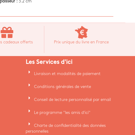
paisseur :
3.2 cm
s cadeaux offerts
Prix unique du livre en France
Les Services d'ici
arrow_right
Livraison et modalités de paiement
arrow_right
Conditions générales de vente
arrow_right
Conseil de lecture personnalisé par email
arrow_right
Le programme "les amis d'ici"
arrow_right
Charte de confidentialité des données
personnelles