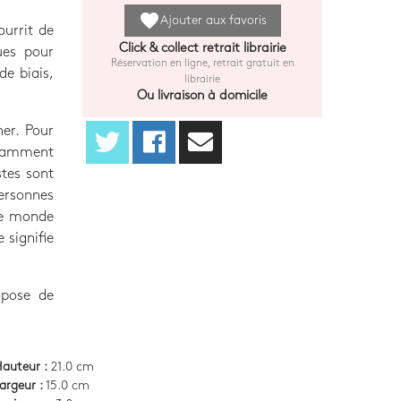
favorite
Ajouter aux favoris
ourrit de
Click & collect retrait librairie
ues pour
Réservation en ligne, retrait gratuit en
de biais,
librairie
Ou livraison à domicile
ner. Pour
stamment
stes sont
ersonnes
 le monde
 signifie
opose de
auteur :
21.0 cm
argeur :
15.0 cm