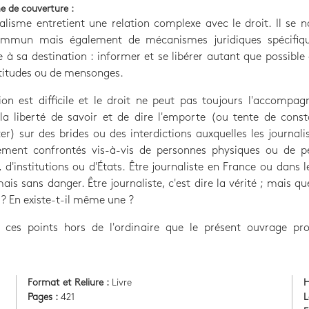
e de couverture :
alisme entretient une relation complexe avec le droit. Il se n
ommun mais également de mécanismes juridiques spécifiq
 à sa destination : informer et se libérer autant que possible 
titudes ou de mensonges.
on est difficile et le droit ne peut pas toujours l'accompag
 la liberté de savoir et de dire l'emporte (ou tente de con
er) sur des brides ou des interdictions auxquelles les journali
rement confrontés vis-à-vis de personnes physiques ou de p
 d'institutions ou d'États. Être journaliste en France ou dans
mais sans danger. Être journaliste, c'est dire la vérité ; mais que
é ? En existe-t-il même une ?
 ces points hors de l'ordinaire que le présent ouvrage pr
.
Format et Reliure :
Livre
H
Pages :
421
L