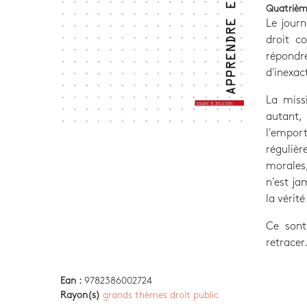
Quatrièm
Le journ
droit c
répondre
d'inexac
La missi
autant,
l'emport
réguliè
morales,
n'est ja
la vérit
Ce sont
retracer
Ean :
9782386002724
Rayon(s)
grands thèmes droit public