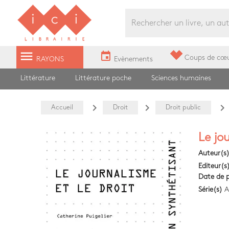
Librairie Ici Grands Boulevards
menu
event
Coups de cœ
RAYONS
Evènements
Littérature
Littérature poche
Sciences humaines
navigate_next
navigate_next
navigate_next
Accueil
Droit
Droit public
Le jou
Auteur(s
Editeur(s
Date de p
Série(s)
A