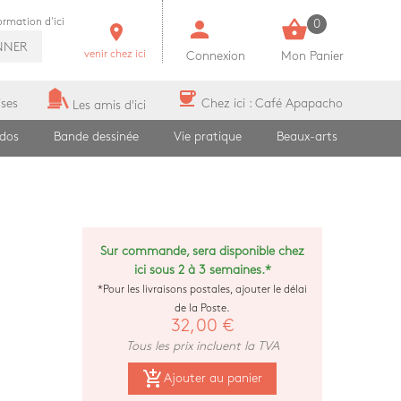
person
shopping_basket
formation d'ici
0
room
NNER
venir chez ici
Connexion
Mon Panier
coffee
ises
Chez ici : Café Apapacho
Les amis d'ici
ados
Bande dessinée
Vie pratique
Beaux-arts
Sur commande, sera disponible chez
ici sous 2 à 3 semaines.*
*Pour les livraisons postales, ajouter le délai
de la Poste.
32,00 €
Tous les prix incluent la TVA
add_shopping_cart
Ajouter au panier