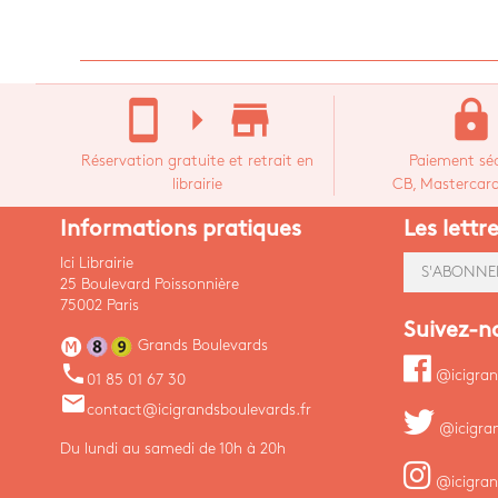
stay_current_portrait
arrow_right
store_mall_directory
lock
Réservation gratuite et retrait en
Paiement séc
librairie
CB, Mastercard,
Informations pratiques
Les lettr
Ici Librairie
S'ABONNE
25 Boulevard Poissonnière
75002 Paris
Suivez-n
Grands Boulevards
phone
@icigran
01 85 01 67 30
email
contact@icigrandsboulevards.fr
@icigra
Du lundi au samedi de 10h à 20h
@icigran