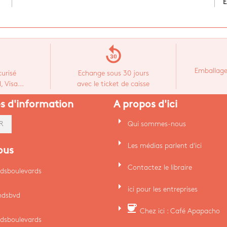
E
replay_30
Emballage
urisé
Echange sous 30 jours
 Visa...
avec le ticket de caisse
es d'information
A propos d'ici
arrow_right
Qui sommes-nous
R
arrow_right
Les médias parlent d'ici
ous
arrow_right
Contactez le libraire
dsboulevards
arrow_right
ici pour les entreprises
ndsbvd
arrow_right
coffee
Chez ici : Café Apapacho
dsboulevards