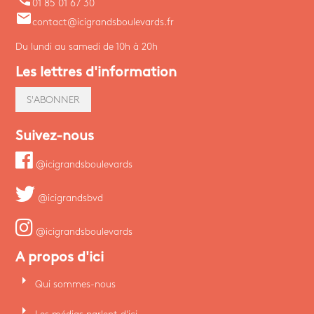
01 85 01 67 30
email
contact@icigrandsboulevards.fr
Du lundi au samedi de 10h à 20h
Les lettres d'information
S'ABONNER
Suivez-nous
@icigrandsboulevards
@icigrandsbvd
@icigrandsboulevards
A propos d'ici
arrow_right
Qui sommes-nous
arrow_right