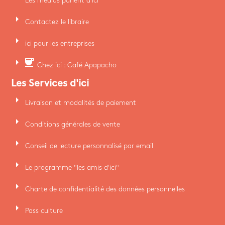
Les médias parlent d'ici
arrow_right
Contactez le libraire
arrow_right
ici pour les entreprises
arrow_right
coffee
Chez ici : Café Apapacho
Les Services d'ici
arrow_right
Livraison et modalités de paiement
arrow_right
Conditions générales de vente
arrow_right
Conseil de lecture personnalisé par email
arrow_right
Le programme "les amis d'ici"
arrow_right
Charte de confidentialité des données personnelles
arrow_right
Pass culture