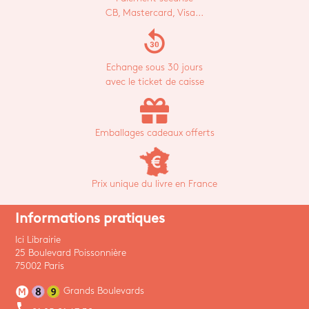
CB, Mastercard, Visa...
replay_30
Echange sous 30 jours
avec le ticket de caisse
Emballages cadeaux offerts
Prix unique du livre en France
Informations pratiques
Ici Librairie
25 Boulevard Poissonnière
75002 Paris
Grands Boulevards
phone