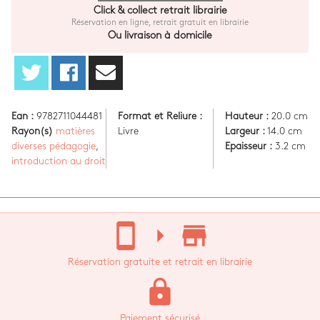
Click & collect retrait librairie
Réservation en ligne, retrait gratuit en librairie
Ou livraison à domicile
Ean :
9782711044481
Format et Reliure :
Hauteur :
20.0 cm
Rayon(s)
matières
Livre
Largeur :
14.0 cm
diverses pédagogie
,
Epaisseur :
3.2 cm
introduction au droit
stay_current_portrait
arrow_right
store_mall_directory
Réservation gratuite et retrait en librairie
lock
Paiement sécurisé