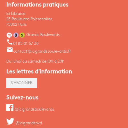
Informations pratiques
Ici Librairie
25 Boulevard Poissonnière
75002 Paris
Grands Boulevards
phone
01 85 01 67 30
email
contact@icigrandsboulevards.fr
Du lundi au samedi de 10h à 20h
Les lettres d'information
S'ABONNER
Suivez-nous
@icigrandsboulevards
@icigrandsbvd