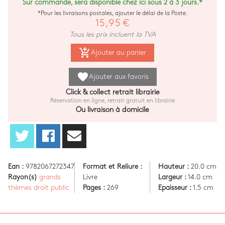
Sur commande, sera disponible chez ici sous 2 à 3 jours.*
*Pour les livraisons postales, ajouter le délai de la Poste.
15,95 €
Tous les prix incluent la TVA
add_shopping_cart
Ajouter au panier
favorite
Ajouter aux favoris
Click & collect retrait librairie
Réservation en ligne, retrait gratuit en librairie
Ou livraison à domicile
Ean :
9782067272347
Format et Reliure :
Hauteur :
20.0 cm
Rayon(s)
grands
Livre
Largeur :
14.0 cm
thèmes droit public
Pages :
269
Epaisseur :
1.5 cm