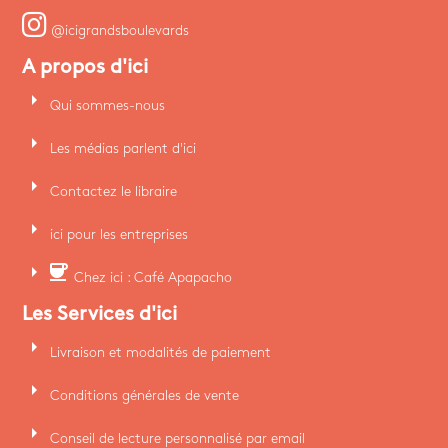
@icigrandsboulevards
A propos d'ici
arrow_right
Qui sommes-nous
arrow_right
Les médias parlent d'ici
arrow_right
Contactez le libraire
arrow_right
ici pour les entreprises
arrow_right
coffee
Chez ici : Café Apapacho
Les Services d'ici
arrow_right
Livraison et modalités de paiement
arrow_right
Conditions générales de vente
arrow_right
Conseil de lecture personnalisé par email