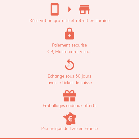
stay_current_portrait
arrow_right
store_mall_directory
Réservation gratuite et retrait en librairie
lock
Paiement sécurisé
CB, Mastercard, Visa...
replay_30
Echange sous 30 jours
avec le ticket de caisse
Emballages cadeaux offerts
Prix unique du livre en France