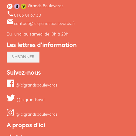
Grands Boulevards
phone
01 85 01 67 30
email
contact@icigrandsboulevards.fr
Du lundi au samedi de 10h à 20h
Les lettres d'information
S'ABONNER
Suivez-nous
@icigrandsboulevards
@icigrandsbvd
@icigrandsboulevards
A propos d'ici
arrow_right