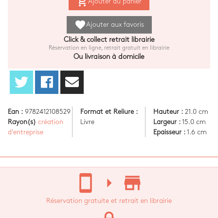
add_shopping_cart
Ajouter au panier
favorite
Ajouter aux favoris
Click & collect retrait librairie
Réservation en ligne, retrait gratuit en librairie
Ou livraison à domicile
Ean :
9782412108529
Format et Reliure :
Hauteur :
21.0 cm
Rayon(s)
création
Livre
Largeur :
15.0 cm
d'entreprise
Epaisseur :
1.6 cm
stay_current_portrait
arrow_right
store_mall_directory
Réservation gratuite et retrait en librairie