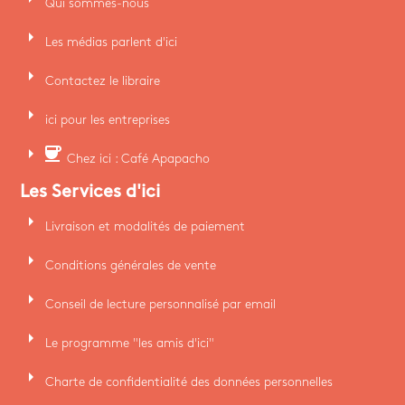
Qui sommes-nous
arrow_right
Les médias parlent d'ici
arrow_right
Contactez le libraire
arrow_right
ici pour les entreprises
arrow_right
coffee
Chez ici : Café Apapacho
Les Services d'ici
arrow_right
Livraison et modalités de paiement
arrow_right
Conditions générales de vente
arrow_right
Conseil de lecture personnalisé par email
arrow_right
Le programme "les amis d'ici"
arrow_right
Charte de confidentialité des données personnelles