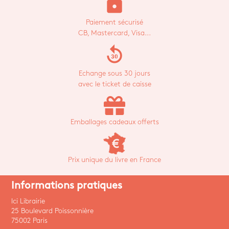
lock
Paiement sécurisé
CB, Mastercard, Visa...
replay_30
Echange sous 30 jours
avec le ticket de caisse
Emballages cadeaux offerts
Prix unique du livre en France
Informations pratiques
Ici Librairie
25 Boulevard Poissonnière
75002 Paris