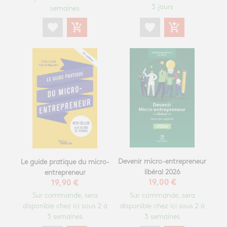
3 jours
semaines
favorite
add_shopping_cart
favorite
add_shopping_cart
Devenir micro-entrepreneur
Le guide pratique du micro-
libéral 2026
entrepreneur
19,00 €
19,90 €
Sur commande, sera
Sur commande, sera
disponible chez ici sous 2 à
disponible chez ici sous 2 à
3 semaines
3 semaines