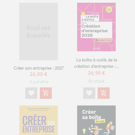
La boîte à outils de la
création d'entreprise :...
Créer son entreprise : 2027
26,90 €
26,00 €
En stock
A paraître
favorite
add_shopping_cart
favorite
add_shopping_cart