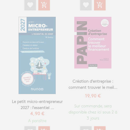
favorite
add_shopping_cart
favorite
add_shopping_cart
Création d'entreprise :
comment trouver le meil...
19,90 €
Le petit micro-entrepreneur
Sur commande, sera
2027 : l'essentiel ...
disponible chez ici sous 2 à
4,90 €
3 jours
A paraître