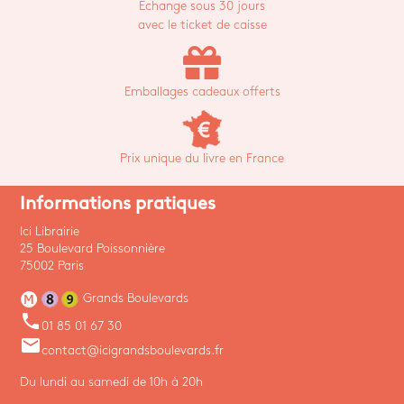
Echange sous 30 jours
avec le ticket de caisse
Emballages cadeaux offerts
Prix unique du livre en France
Informations pratiques
Ici Librairie
25 Boulevard Poissonnière
75002 Paris
Grands Boulevards
phone
01 85 01 67 30
email
contact@icigrandsboulevards.fr
Du lundi au samedi de 10h à 20h