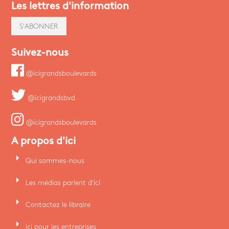
Les lettres d'information
S'ABONNER
Suivez-nous
@icigrandsboulevards
@icigrandsbvd
@icigrandsboulevards
A propos d'ici
arrow_right
Qui sommes-nous
arrow_right
Les médias parlent d'ici
arrow_right
Contactez le libraire
arrow_right
ici pour les entreprises