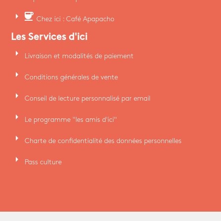
arrow_right
coffee
Chez ici : Café Apapacho
Les Services d'ici
arrow_right
Livraison et modalités de paiement
arrow_right
Conditions générales de vente
arrow_right
Conseil de lecture personnalisé par email
arrow_right
Le programme "les amis d'ici"
arrow_right
Charte de confidentialité des données personnelles
arrow_right
Pass culture