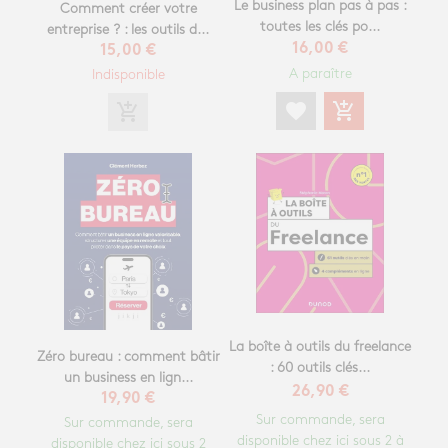
Le business plan pas à pas :
Comment créer votre
toutes les clés po...
entreprise ? : les outils d...
16,00 €
15,00 €
A paraître
Indisponible
favorite
add_shopping_cart
add_shopping_cart
La boîte à outils du freelance
Zéro bureau : comment bâtir
: 60 outils clés...
un business en lign...
26,90 €
19,90 €
Sur commande, sera
Sur commande, sera
disponible chez ici sous 2 à
disponible chez ici sous 2