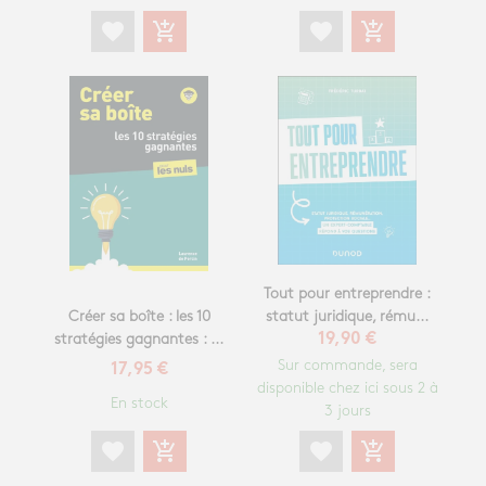
favorite
add_shopping_cart
favorite
add_shopping_cart
Tout pour entreprendre :
Créer sa boîte : les 10
statut juridique, rému...
stratégies gagnantes : ...
19,90 €
Sur commande, sera
17,95 €
disponible chez ici sous 2 à
En stock
3 jours
favorite
add_shopping_cart
favorite
add_shopping_cart