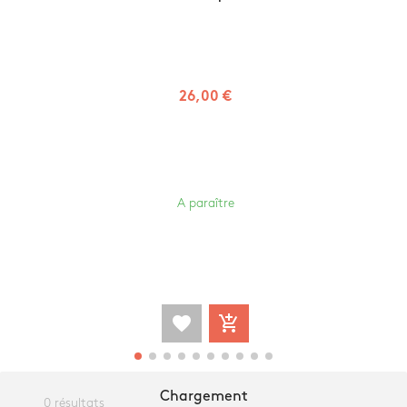
26,00 €
A paraître
favorite
add_shopping_cart
Chargement
0 résultats