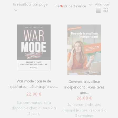
expand_more
16 résultats par page
Affichage
Trier par pertinence
expand_more
format_align_justify
apps
War mode : passe de
Devenez travailleur
spectateur... à entrepreneu...
indépendant : vous avez
une...
22,90 €
26,00 €
Sur commande, sera
Sur commande, sera
disponible chez ici sous 2 à
disponible chez ici sous 2 à
3 jours
3 semaines