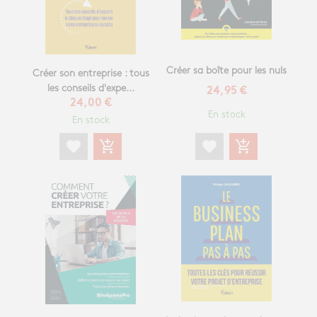
Créer sa boîte pour les nuls
Créer son entreprise : tous
les conseils d'expe...
24,95 €
24,00 €
En stock
En stock
favorite
add_shopping_cart
favorite
add_shopping_cart