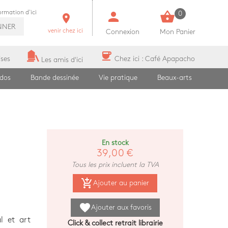
person
shopping_basket
formation d'ici
0
room
NNER
venir chez ici
Connexion
Mon Panier
coffee
ises
Chez ici : Café Apapacho
Les amis d'ici
ados
Bande dessinée
Vie pratique
Beaux-arts
En stock
39,00 €
Tous les prix incluent la TVA
add_shopping_cart
Ajouter au panier
favorite
Ajouter aux favoris
l et art
Click & collect retrait librairie