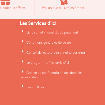
s cadeaux offerts
Prix unique du livre en France
Les Services d'ici
arrow_right
Livraison et modalités de paiement
arrow_right
Conditions générales de vente
arrow_right
Conseil de lecture personnalisé par email
arrow_right
Le programme "les amis d'ici"
arrow_right
Charte de confidentialité des données
personnelles
arrow_right
Pass culture