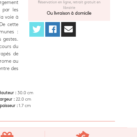
argement
Réservation en ligne, retrait gratuit en
librairie
 par les
Ou livraison à domicile
la voie à
 De cette
mmunes :
s gestes.
rcours du
drapés de
drome au
entre des
auteur :
30.0 cm
argeur :
22.0 cm
paisseur :
1.7 cm