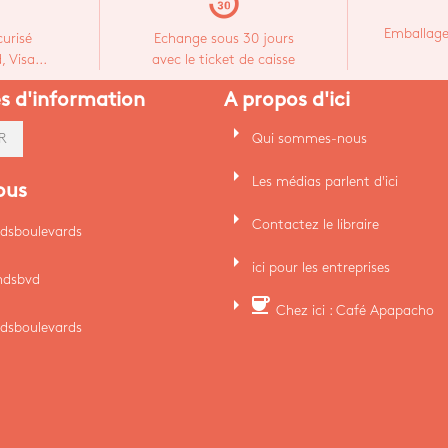
replay_30
Emballage
urisé
Echange sous 30 jours
 Visa...
avec le ticket de caisse
es d'information
A propos d'ici
arrow_right
Qui sommes-nous
R
arrow_right
Les médias parlent d'ici
ous
arrow_right
Contactez le libraire
dsboulevards
arrow_right
ici pour les entreprises
ndsbvd
arrow_right
coffee
Chez ici : Café Apapacho
dsboulevards