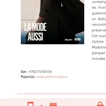
contemp
les fro
question
un dialo
rencont
préserve
Cet ouvr
styliste
Madame 
parquet 
mondes 
Ean :
9782370743138
Rayon(s)
mode parfums bijoux