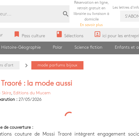
Réservation en ligne,
Les lettres d'in
retrait gratuit en
search
librairie ou livraison à
S'ABO
domicile
En savoir plus
bookmark
book
portrait
ur
Pass culture
Sélections
ici pour les entrepr
Histoire-Géographie
Polar
Science fiction
Enfants et 
navigate_next
s d'art
mode parfums bijoux
 Traoré : la mode aussi
)
Skira
,
Editions du Mucem
arution :
27/05/2026
e de couverture :
ations couture de Mossi Traoré intègrent engagement socia