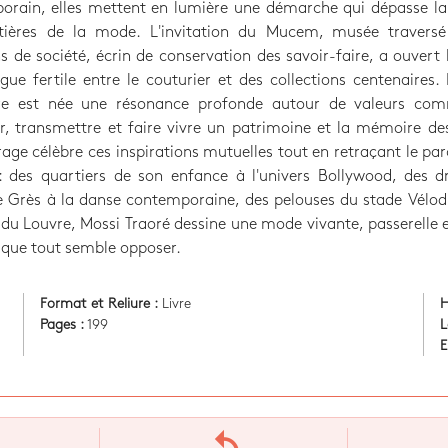
orain, elles mettent en lumière une démarche qui dépasse l
ntières de la mode. L'invitation du Mucem, musée traversé
s de société, écrin de conservation des savoir-faire, a ouvert 
gue fertile entre le couturier et des collections centenaires.
re est née une résonance profonde autour de valeurs co
r, transmettre et faire vivre un patrimoine et la mémoire de
age célèbre ces inspirations mutuelles tout en retraçant le pa
 : des quartiers de son enfance à l'univers Bollywood, des 
Grès à la danse contemporaine, des pelouses du stade Vélo
du Louvre, Mossi Traoré dessine une mode vivante, passerelle 
que tout semble opposer.
Format et Reliure :
Livre
H
Pages :
199
L
E