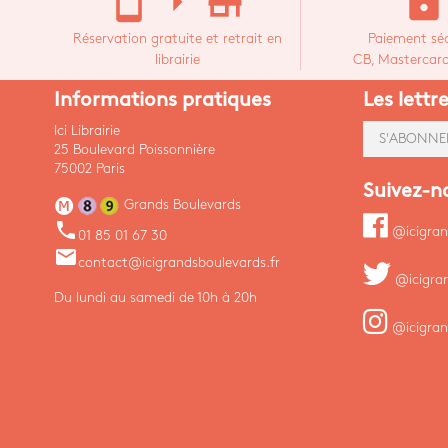
stay_current_portrait
arrow_right
store_mall_directory
lock
Réservation gratuite et retrait en
Paiement séc
librairie
CB, Mastercard,
Informations pratiques
Les lettr
Ici Librairie
S'ABONNE
25 Boulevard Poissonnière
75002 Paris
Suivez-n
Grands Boulevards
phone
@icigran
01 85 01 67 30
email
contact@icigrandsboulevards.fr
@icigra
Du lundi au samedi de 10h à 20h
@icigran