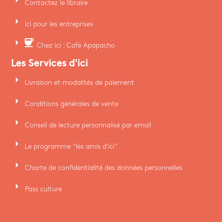
Contactez le libraire
arrow_right
ici pour les entreprises
arrow_right
coffee
Chez ici : Café Apapacho
Les Services d'ici
arrow_right
Livraison et modalités de paiement
arrow_right
Conditions générales de vente
arrow_right
Conseil de lecture personnalisé par email
arrow_right
Le programme "les amis d'ici"
arrow_right
Charte de confidentialité des données personnelles
arrow_right
Pass culture