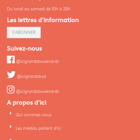
Du lundi au samedi de 10h à 20h
Les lettres d'information
S'ABONNER
Suivez-nous
@icigrandsboulevards
@icigrandsbvd
@icigrandsboulevards
A propos d'ici
arrow_right
Qui sommes-nous
arrow_right
Les médias parlent d'ici
arrow_right