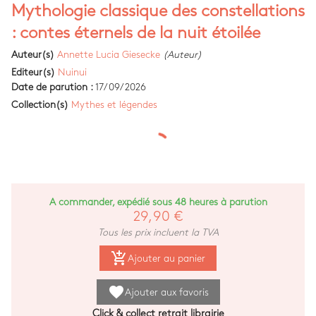
Mythologie classique des constellations
: contes éternels de la nuit étoilée
Auteur(s)
Annette Lucia Giesecke
(Auteur)
Editeur(s)
Nuinui
Date de parution :
17/09/2026
Collection(s)
Mythes et légendes
A commander, expédié sous 48 heures à parution
29,90 €
Tous les prix incluent la TVA
add_shopping_cart
Ajouter au panier
favorite
Ajouter aux favoris
Click & collect retrait librairie