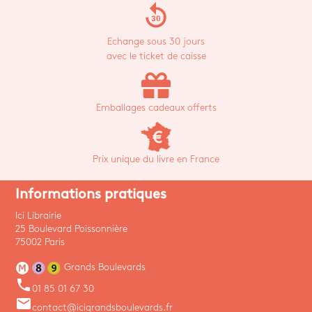
replay_30
Echange sous 30 jours
avec le ticket de caisse
Emballages cadeaux offerts
Prix unique du livre en France
Informations pratiques
Ici Librairie
25 Boulevard Poissonnière
75002 Paris
Grands Boulevards
phone
01 85 01 67 30
email
contact@icigrandsboulevards.fr