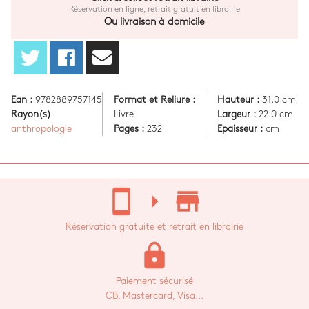
Réservation en ligne, retrait gratuit en librairie
Ou livraison à domicile
Ean :
9782889757145
Format et Reliure :
Hauteur :
31.0 cm
Rayon(s)
Livre
Largeur :
22.0 cm
anthropologie
Pages :
232
Epaisseur :
cm
stay_current_portrait
arrow_right
store_mall_directory
Réservation gratuite et retrait en librairie
lock
Paiement sécurisé
CB, Mastercard, Visa...