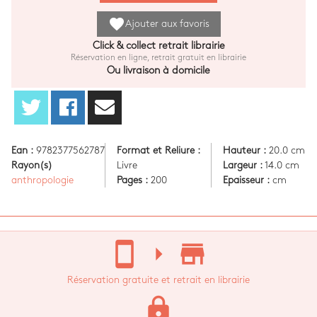
favorite
Ajouter aux favoris
Click & collect retrait librairie
Réservation en ligne, retrait gratuit en librairie
Ou livraison à domicile
Ean :
9782377562787
Format et Reliure :
Hauteur :
20.0 cm
Rayon(s)
Livre
Largeur :
14.0 cm
anthropologie
Pages :
200
Epaisseur :
cm
stay_current_portrait
arrow_right
store_mall_directory
Réservation gratuite et retrait en librairie
lock