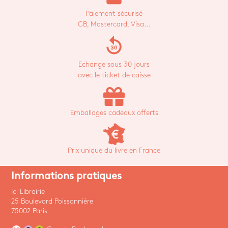
Paiement sécurisé
CB, Mastercard, Visa...
replay_30
Echange sous 30 jours
avec le ticket de caisse
Emballages cadeaux offerts
Prix unique du livre en France
Informations pratiques
Ici Librairie
25 Boulevard Poissonnière
75002 Paris