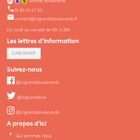
Grands Boulevards
phone
01 85 01 67 30
email
contact@icigrandsboulevards.fr
Du lundi au samedi de 10h à 20h
Les lettres d'information
S'ABONNER
Suivez-nous
@icigrandsboulevards
@icigrandsbvd
@icigrandsboulevards
A propos d'ici
arrow_right
Qui sommes-nous