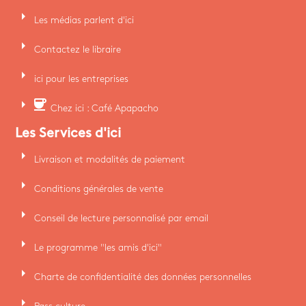
arrow_right
Les médias parlent d'ici
arrow_right
Contactez le libraire
arrow_right
ici pour les entreprises
arrow_right
coffee
Chez ici : Café Apapacho
Les Services d'ici
arrow_right
Livraison et modalités de paiement
arrow_right
Conditions générales de vente
arrow_right
Conseil de lecture personnalisé par email
arrow_right
Le programme "les amis d'ici"
arrow_right
Charte de confidentialité des données personnelles
arrow_right