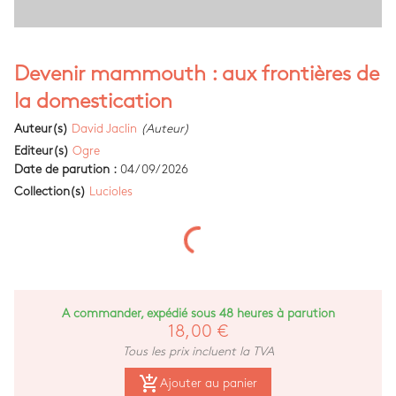
Devenir mammouth : aux frontières de
la domestication
Auteur(s)
David Jaclin
(Auteur)
Editeur(s)
Ogre
Date de parution :
04/09/2026
Collection(s)
Lucioles
A commander, expédié sous 48 heures à parution
18,00 €
Tous les prix incluent la TVA
add_shopping_cart
Ajouter au panier