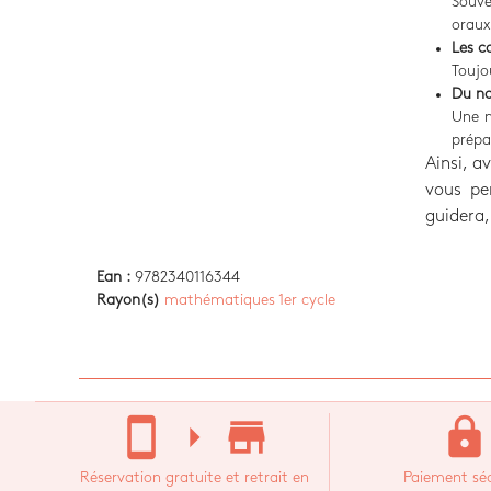
Souve
oraux
Les c
Toujo
Du no
Une n
prépar
Ainsi, a
vous per
guidera,
Ean :
9782340116344
Rayon(s)
mathématiques 1er cycle
stay_current_portrait
arrow_right
store_mall_directory
lock
Réservation gratuite et retrait en
Paiement séc