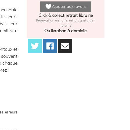
favorite
Ajouter aux favoris
pensable
Click & collect retrait librairie
fesseurs
Réservation en ligne, retrait gratuit en
ays. Leur
librairie
eilleure
Ou livraison à domicile
entaux et
 souvent
ns chaque
rez :
es erreurs