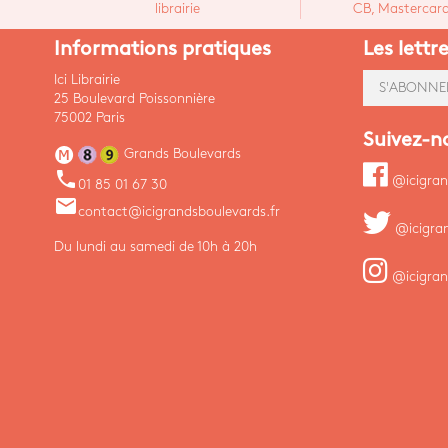
librairie
CB, Mastercard,
Informations pratiques
Les lettr
Ici Librairie
S'ABONNE
25 Boulevard Poissonnière
75002 Paris
Suivez-n
Grands Boulevards
phone
@icigran
01 85 01 67 30
email
contact@icigrandsboulevards.fr
@icigra
Du lundi au samedi de 10h à 20h
@icigran