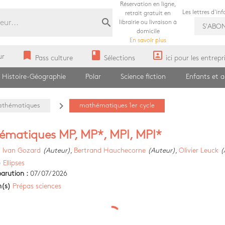
Réservation en ligne,
Les lettres d'in
retrait gratuit en
search
librairie ou livraison à
S'ABO
domicile
En savoir plus
bookmark
book
portrait
ur
Pass culture
Sélections
ici pour les entrepr
Histoire-Géographie
Polar
Science fiction
Enfants et 
navigate_next
thématiques
mathématiques 1er cycle
matiques MP, MP*, MPI, MPI*
)
Ivan Gozard
(Auteur)
,
Bertrand Hauchecorne
(Auteur)
,
Olivier Leuck
(
)
Ellipses
arution :
07/07/2026
n(s)
Prépas sciences