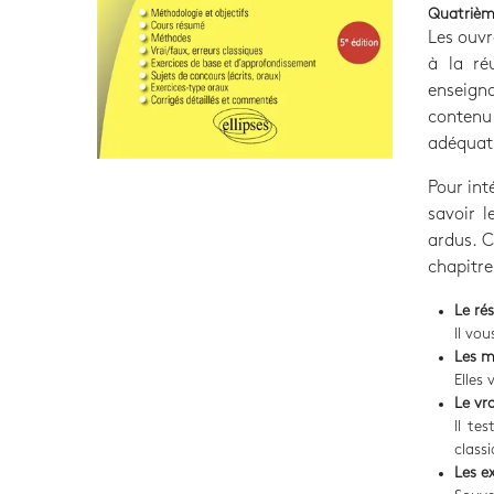
Quatrièm
Les ouvr
à la ré
enseigna
contenu
adéquati
Pour int
savoir 
ardus. C
chapitre
Le ré
Il vo
Les 
Elles 
Le vr
Il te
classi
Les e