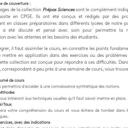
e de couverture :
ages de la collection
Prépas Sciences
sont le complément indis
ussite en CPGE. Ils ont été conçus et rédigés par des pro
nt en classes préparatoires dans différents lycées de notre p
 a été discuté et pensé avec soin pour permettre la m
on avec les attentes et les besoins des étudiants.
égrer, il faut assimiler le cours, en connaître les points fondam
le mettre en application dans des exercices ou des problèmes
ette collection est conçue pour répondre à ces difficultés. Da
, correspondant à peu près à une semaine de cours, vous trouve
sumé de cours
us permettra d'accéder à une connaissance synthétique des notions.
méthodes
vous initieront aux techniques usuelles qu'il faut savoir mettre en place.
ai/faux
stera votre compréhension du cours et vous évitera de tomber dans l
ques.
xercices, avec des indications