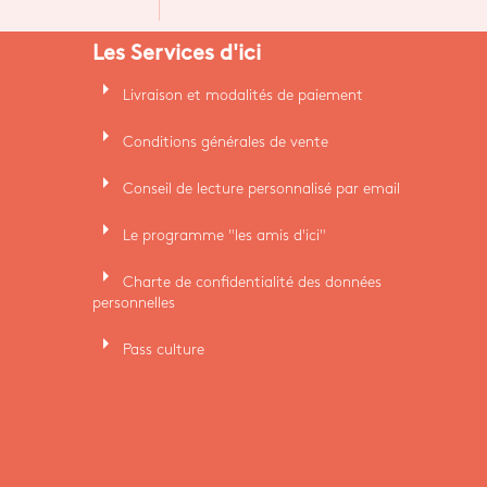
Les Services d'ici
arrow_right
Livraison et modalités de paiement
arrow_right
Conditions générales de vente
arrow_right
Conseil de lecture personnalisé par email
arrow_right
Le programme "les amis d'ici"
arrow_right
Charte de confidentialité des données
personnelles
arrow_right
Pass culture