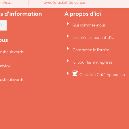
 Visa...
avec le ticket de caisse
es d'information
A propos d'ici
arrow_right
Qui sommes-nous
R
arrow_right
Les médias parlent d'ici
ous
arrow_right
Contactez le libraire
dsboulevards
arrow_right
ici pour les entreprises
ndsbvd
arrow_right
coffee
Chez ici : Café Apapacho
dsboulevards