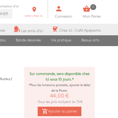
person
shopping_basket
formation d'ici
0
room
NNER
venir chez ici
Connexion
Mon Panier
coffee
ises
Chez ici : Café Apapacho
Les amis d'ici
ados
Bande dessinée
Vie pratique
Beaux-arts
Sur commande, sera disponible chez
Auteur)
ici sous 10 jours.*
*Pour les livraisons postales, ajouter le délai
de la Poste.
44,00 €
Tous les prix incluent la TVA
add_shopping_cart
Ajouter au panier