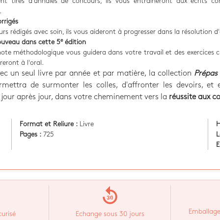
nt tirés d'annales de concours, ils vous entraîneront aux écrits 
.
orrigés
urs rédigés avec soin, ils vous aideront à progresser dans la résolution d'
e
uveau dans cette 5
édition
ote méthodologique vous guidera dans votre travail et des exercices c
eront à l'oral.
vec un seul livre par année et par matière, la collection
Prépas 
mettra de surmonter les colles, d'affronter les devoirs, et 
 jour après jour, dans votre cheminement vers la
réussite aux c
Format et Reliure :
Livre
H
Pages :
725
L
E
replay_30
Emballage
urisé
Echange sous 30 jours