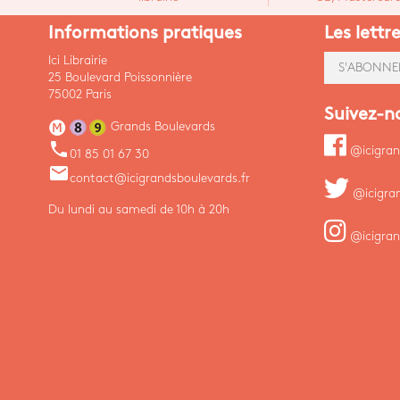
Informations pratiques
Les lettr
Ici Librairie
S'ABONNE
25 Boulevard Poissonnière
75002 Paris
Suivez-n
Grands Boulevards
phone
@icigran
01 85 01 67 30
email
contact@icigrandsboulevards.fr
@icigra
Du lundi au samedi de 10h à 20h
@icigran