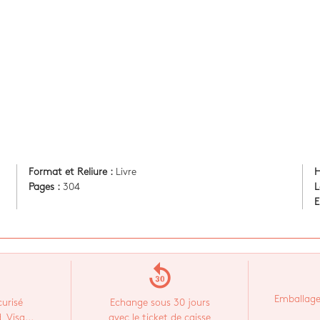
Format et Reliure :
Livre
H
Pages :
304
L
E
replay_30
Emballage
urisé
Echange sous 30 jours
 Visa...
avec le ticket de caisse