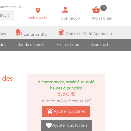
person
shopping_basket
formation d'ici
0
room
NNER
venir chez ici
Connexion
Mon Panier
coffee
ises
Chez ici : Café Apapacho
Les amis d'ici
ados
Bande dessinée
Vie pratique
Beaux-arts
e des
A commander, expédié sous 48
heures à parution
8,60 €
Tous les prix incluent la TVA
add_shopping_cart
Ajouter au panier
favorite
Ajouter aux favoris