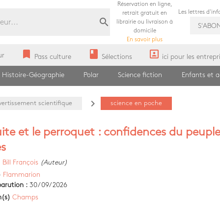
Réservation en ligne,
Les lettres d'in
retrait gratuit en
search
librairie ou livraison à
S'ABO
domicile
En savoir plus
bookmark
book
portrait
ur
Pass culture
Sélections
ici pour les entrepr
Histoire-Géographie
Polar
Science fiction
Enfants et 
navigate_next
vertissement scientifique
science en poche
uite et le perroquet : confidences du peupl
es
)
Bill François
(Auteur)
)
Flammarion
arution :
30/09/2026
n(s)
Champs