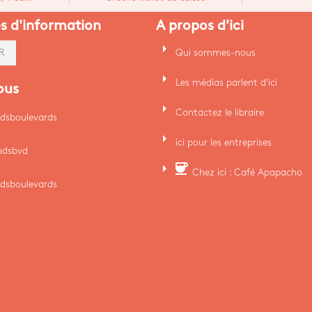
es d'information
A propos d'ici
arrow_right
Qui sommes-nous
R
arrow_right
Les médias parlent d'ici
ous
arrow_right
Contactez le libraire
dsboulevards
arrow_right
ici pour les entreprises
ndsbvd
arrow_right
coffee
Chez ici : Café Apapacho
dsboulevards