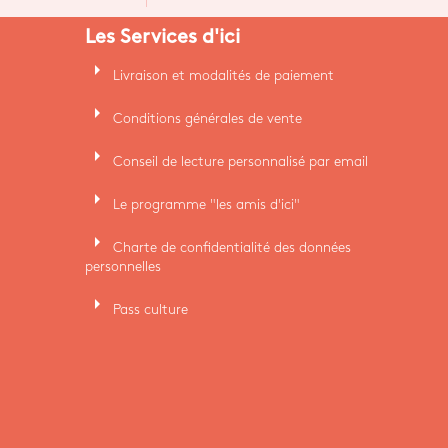
Les Services d'ici
arrow_right
Livraison et modalités de paiement
arrow_right
Conditions générales de vente
arrow_right
Conseil de lecture personnalisé par email
arrow_right
Le programme "les amis d'ici"
arrow_right
Charte de confidentialité des données
personnelles
arrow_right
Pass culture